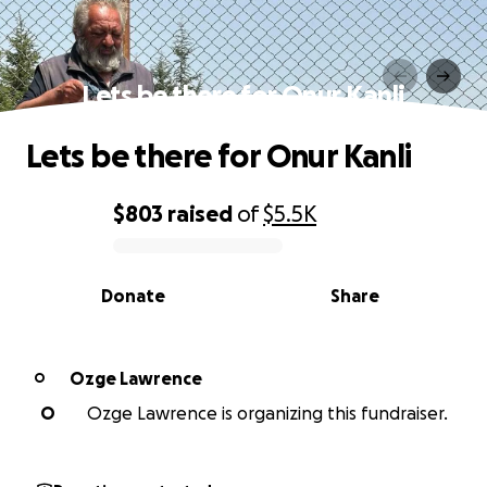
Lets be there for Onur Kanli
Lets be there for Onur Kanli
$803
raised
of
$5.5K
0% complete
Donate
Share
Ozge Lawrence
O
O
Ozge Lawrence is organizing this fundraiser.