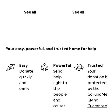
See all
See all
Your easy, powerful, and trusted home for help
Easy
Powerful
Trusted
Donate
Send
Your
quickly
help
donation is
and
right to
protected
easily
the
by the
people
GoFundMe
and
Giving
causes
Guarantee