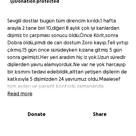
Donation protected
Sevgili dostlar bugün tüm direncim kırıldı.1 hafta
arayla 2 tane biri 10,diğeri 8 aylık çok iyi kanlardan
dişimiz tır çarpması sonucu öldü.Önce Körit,sonra
Dobra öldü,şimdi de can dostum Zoro kayıp.Teli yırtıp
çıkmış.15 gün önce sürüdeyken kızana gitmiş 5 gün
sonra gelmişti.Her yeri aradım hiç iz yok.Uzun süredir
dişilerden yavru alamıyorduk.Ne var ne yok harcayıp
bir kısmını tedavi edebildik,alttan yetişen dişilerin de
katkısıyla 5 dişimizden 24 yavrumuz oldu.Maalesef
tüm aşıları ve parazit kontrolü zamananda
yapılmasına rağmen daha önce pek görmediğim bir
Read more
hastalık yüzünden 22 yavrumuz 1 hafta içinde
öldü.Daha önce paylaşmıştım.Bir arkadaşın
Donate
Share
sürüsündeki 3 damızlık köpeğimiz bilmediğimiz
kişilerce zehirlenmiş ve ölmüşlerdi.Öksüz kalan 6
yavruyu çiftliğe getirdik.Süt anne bulduk.Tam