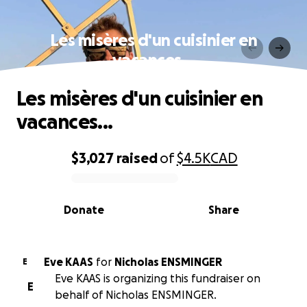
Les misères d'un cuisinier en
vacances...
Les misères d'un cuisinier en
vacances...
$3,027
raised
of
$4.5K
CAD
0% complete
Donate
Share
Eve KAAS
for
Nicholas ENSMINGER
E
Eve KAAS is organizing this fundraiser on
E
behalf of Nicholas ENSMINGER.