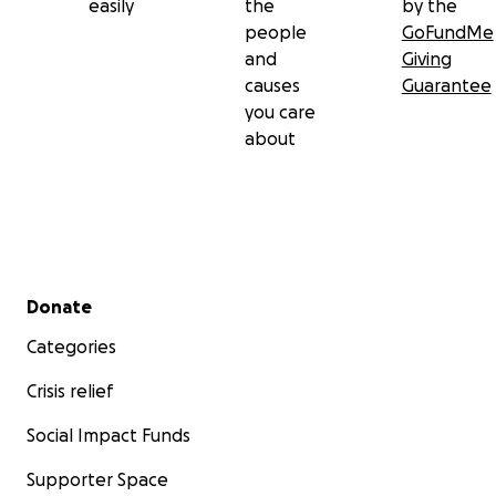
easily
the
by the
people
GoFundMe
and
Giving
causes
Guarantee
you care
about
Secondary menu
Donate
Categories
Crisis relief
Social Impact Funds
Supporter Space