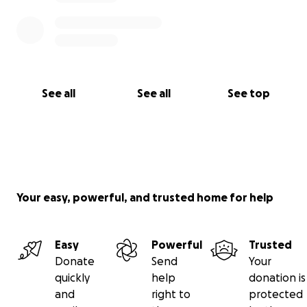
See all
See all
See top
Your easy, powerful, and trusted home for help
Easy
Powerful
Trusted
Donate
Send
Your
quickly
help
donation is
and
right to
protected