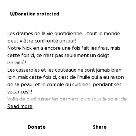
Donation protected
Les drames de la vie quotidienne... tout le monde
peut y être confronté un jour!
Notre Nick en a encore une fois fait les frais, mais
cette fois ci, ce n'est pas seulement un doigt
entaillé!
Les casseroles et les couteaux ne sont jamais bien
loin, mais cette fois ci, c'est de l'huile qui a eu raison
de sa peau, et le comble du cuisinier: pendant ses
vacances!!!
Voila de quoi ruiner les derniers jours sous le soleil de
Gaspésie...
Read more
Après un tour chez les infirmières et les médecins de
Donate
Share
l'urgence, le voila avec des brûlures au second et
troisieme degré, réparties sur le visage, la main, le