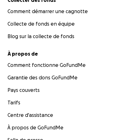
Collecter des fonds
Mon projet : Les Couleurs de ta Mélodie
Comment démarrer une cagnotte
Collecte de fonds en équipe
Blog sur la collecte de fonds
À propos de
Comment fonctionne GoFundMe
Garantie des dons GoFundMe
Pays couverts
Tarifs
Centre d'assistance
À propos de GoFundMe
Les Couleurs de ta Mélodie est un espace d’exploration,
d'expression et de transformation individuelle et collect