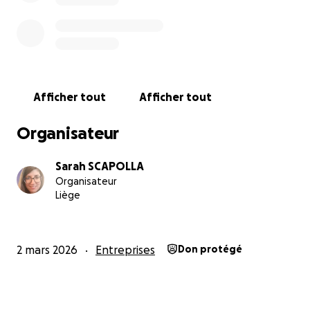
Afficher tout
Afficher tout
Organisateur
Sarah SCAPOLLA
Organisateur
Liège
Mon cheminement
2 mars 2026
Entreprises
Don protégé
Durant des années, j’ai cru que la sécurité venait d’un s
extérieur :
Un revenu fixe