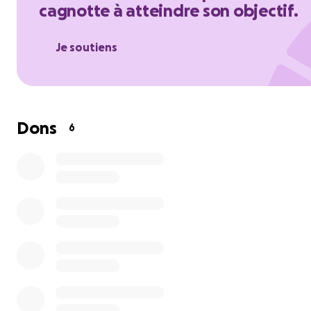
cagnotte à atteindre son objectif.
Je soutiens
Si cette aventure te touche, tu peux soutenir le projet 
simplement partager cette cagnotte autour de toi.
Dons
6
---------------------------------------------------
Pendant près de 6 ans, j’ai préparé mon coffre rempli d’
de compétences et de talents…
Aujourd’hui, je suis prête à l’ouvrir et à partager ma créat
avec le monde en lançant sans filet mon entreprise :
Les Couleurs de ta Mélodie