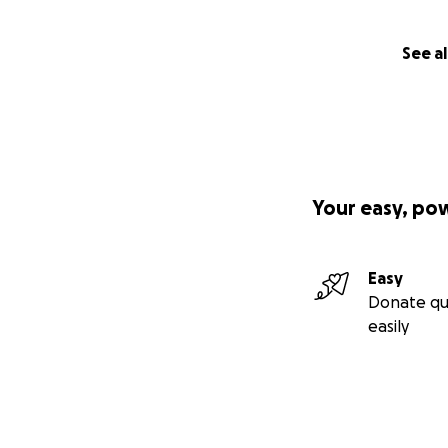
See al
Your easy, po
Easy
Donate qu
easily