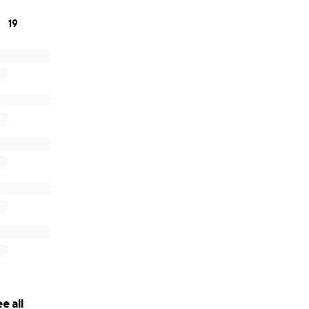
19
e all