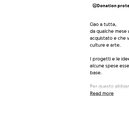
Donation prot
Ciao a tuttə,
da qualche mese 
acquistato e che 
culture e arte.
I progetti e le i
alcune spese essenz
base.
Per questo abbiamo
aiuterà a far cres
Read more
Grazie di cuore a c
Cico & Andrea