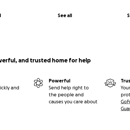
l
See all
S
werful, and trusted home for help
Powerful
Tru
ickly and
Send help right to
Your
the people and
pro
causes you care about
GoF
Gua