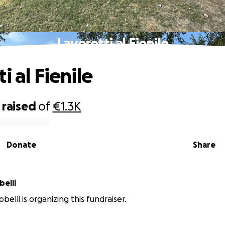
Lavoretti al Fienile
i al Fienile
raised
of
€1.3K
Donate
Share
elli
belli is organizing this fundraiser.