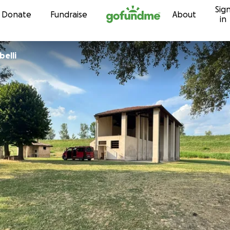
Sig
Skip to content
Donate
Fundraise
About
in
elli