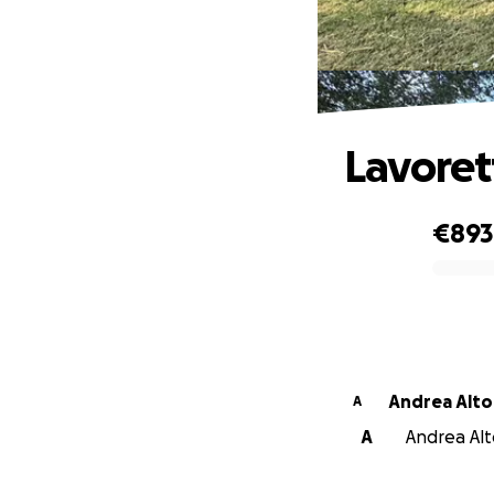
Lavorett
€893
0% complete
Andrea Altob
A
A
Andrea Alto