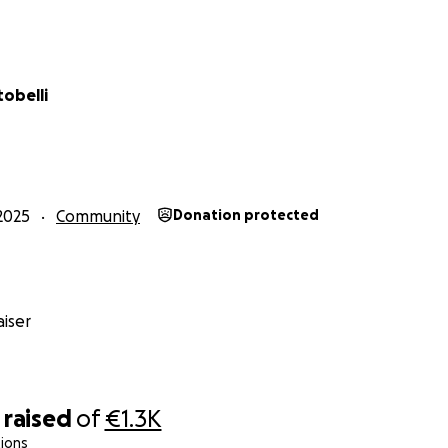
obelli
2025
Community
Donation protected
iser
raised
of
€1.3K
ions