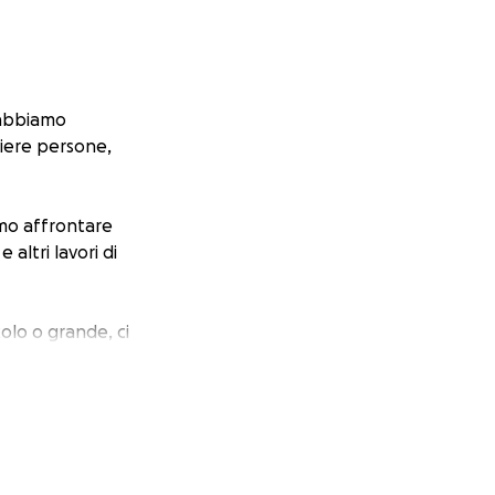
 abbiamo
liere persone,
mo affrontare
 altri lavori di
olo o grande, ci
iviso.