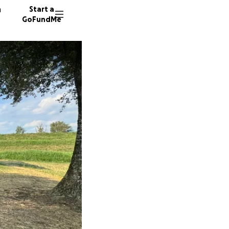
n
Start a
GoFundMe