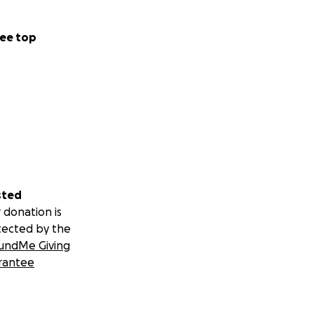
ee top
sted
 donation is
tected by the
undMe Giving
rantee