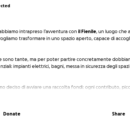
ected
abbiamo intrapreso l’avventura con
il Fienile
, un luogo che
vogliamo trasformare in uno spazio aperto, capace di accog
dee sono tante, ma per poter partire concretamente dobbia
iali: impianti elettrici, bagni, messa in sicurezza degli spazi e
 deciso di avviare una raccolta fondi: ogni contributo, picc
cere questo sogno e a rendere il Fienile un posto vivo e cond
hi vorrà sostenerci!
Donate
Share