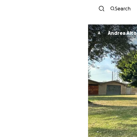
Search
Andrea Altob
A