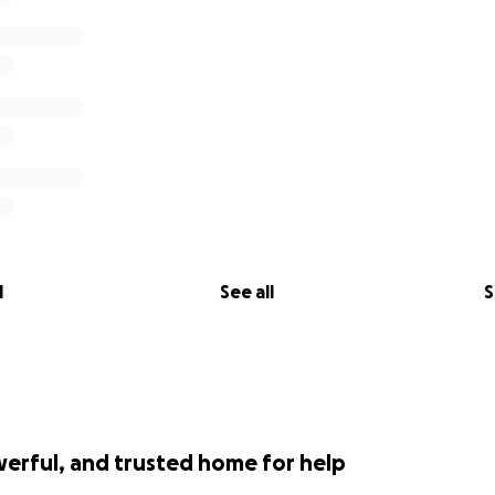
ME
ON
TA.
l
See all
S
ROLLARE IL SISTEMA DI SFRUTTAMENTO MESSO IN ATTO DA
werful, and trusted home for help