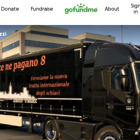
Sig
Skip to content
Donate
Fundraise
About
in
zzi