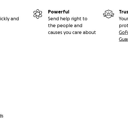
Powerful
Tru
ickly and
Send help right to
Your
the people and
pro
causes you care about
GoF
Gua
 SOLO 8 ORE AL GIORNO PER 3 GIORNI"
IBUTIVA EUROPEA NON REGGEREBBE L'IMPATTO.
 fatto che facciate 15 ore di lavoro e la pausa in ribalta.
 8 ORE ......
ds