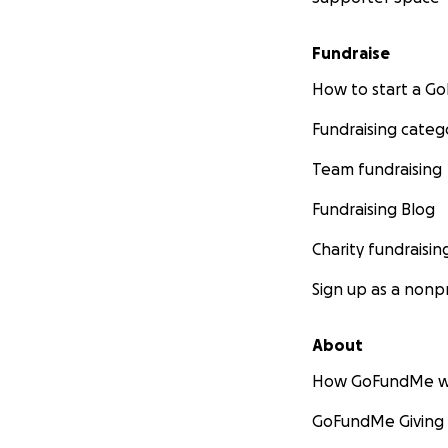
IL PRIMO GIORN
Fundraise
How to start a 
Fundraising categ
IL SECONDO GIO
Team fundraising
Fundraising Blog
Charity fundraisin
Sign up as a nonpr
IL TERZO GIORNO
About
How GoFundMe w
GoFundMe Giving