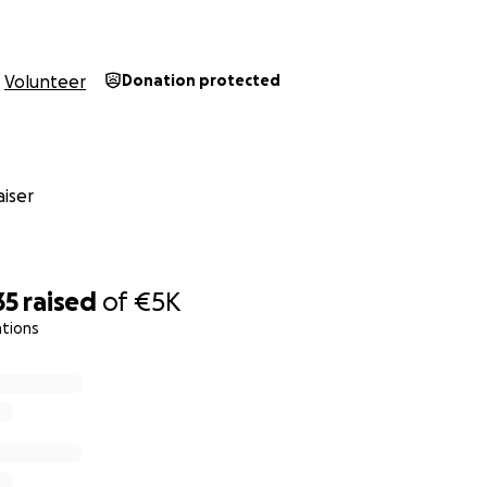
Volunteer
Donation protected
enzione sui maltrattamenti che gli autisti subiscono ogni gior
iser
HEGGI
 INADEGUATI O ASSENTI
35
raised
of
€5K
ations
SA
UREZZA
TO DEL CCNL