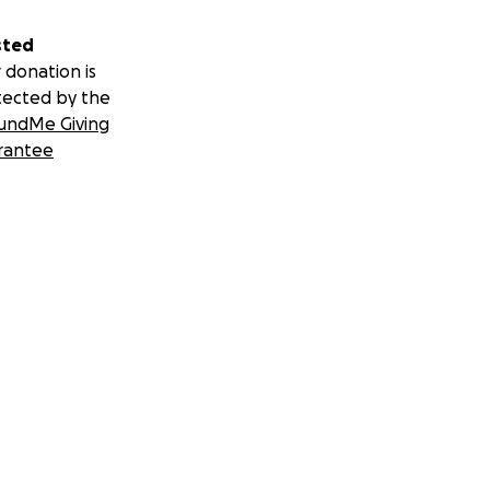
sted
 donation is
tected by the
undMe Giving
rantee