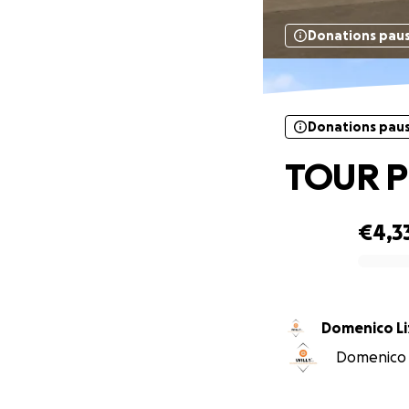
Donations pau
Donations pau
TOUR 
€4,3
0% complete
Domenico Li
Domenico Li