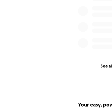
STIPENDINDA FA
24 ORE SUL CAMI
15 DI LAVORO
8 RETRIBUITE.
È ORA DI DIRE BAS
See al
È ORA DI FARE C
Your easy, po