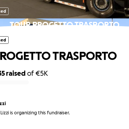
sed
TOUR PROGETTO TRASPORTO
sed
PROGETTO TRASPORTO
35
raised
of
€5K
zzi
zzi is organizing this fundraiser.