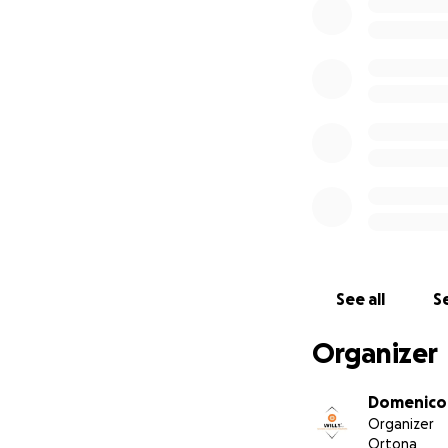
UN TRUCK TUTTO N
See all
Se
Dal 7 al 14 sette
Organizer
L'ASSOCIAZIONE W
Domenico 
e
Organizer
IL SINDACATO FNI
Ortona