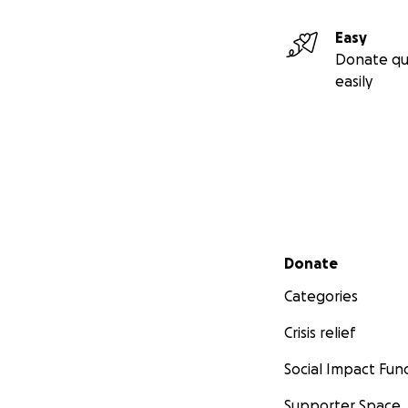
Easy
Donate qu
COME FARE?
easily
"BASTA LAVORARE
LA CATENA DISTR
Secondary menu
Donate
La GDO si regge sul
Categories
SE LAVORIAMO SOLO
Crisis relief
Social Impact Fun
Supporter Space