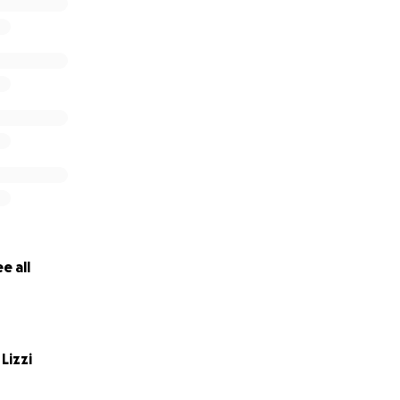
ERO IN GIRO PER L'ITALIA .
e all
mbre 2024
ILLY
Lizzi
LT CSE