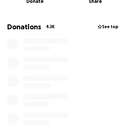
Donate
Share
soprattutto un amico. Un uomo straordinario,
instancabile, sempre leale, onesto e generoso.. Ci
sono poche persone come lui così dedite al lavoro.
Un lavoro, il nostro, che spesso - come sappiamo per
Donations
4.2K
See top
esperienza diretta - ci costringe a scegliere tra il
“portare a casa la pagnotta” o riservare tempo alla
famiglia.
In questo momento vorremmo regalare al nostro
Gabriele la libertà di non dover decidere tra lavoro e
affetti, dandogli la tranquillità per poter stare vicino
a Leonardo per tutto il tempo che sarà necessario.
Gabriele ha riempito le nostre giornate (lavorative e
non) con il suo sorriso contagioso e la sua gentilezza.
È ora il nostro turno di fare qualcosa di speciale per
lui.
Ogni contributo, anche piccolo, rappresenta un