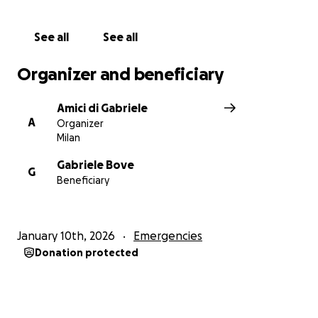
gesto di amore e solidarietà teso ad alleggerire il
difficile percorso che aspetta Leonardo e i suoi.
See all
See all
Sosteniamo la famiglia di Gabriele.
Organizer and beneficiary
Grazie di cuore.
Amici di Gabriele
A
Organizer
Milan
Gabriele Bove
G
Beneficiary
January 10th, 2026
Emergencies
Donation protected