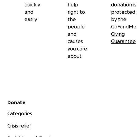
quickly
help
donation is
and
right to
protected
easily
the
by the
people
GoFundMe
and
Giving
causes
Guarantee
you care
about
Secondary menu
Donate
Categories
Crisis relief