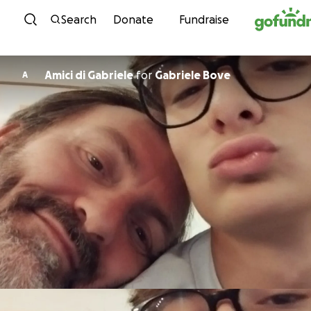
Skip to content
Search
Donate
Fundraise
Amici di Gabriele
for
Gabriele Bove
A