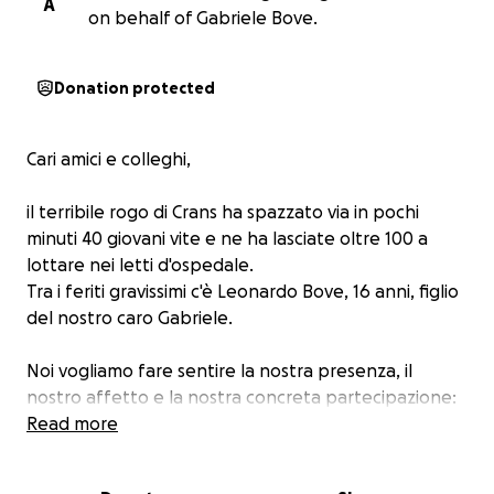
A
on behalf of Gabriele Bove.
Donation protected
Cari amici e colleghi,
il terribile rogo di Crans ha spazzato via in pochi
minuti 40 giovani vite e ne ha lasciate oltre 100 a
lottare nei letti d'ospedale.
Tra i feriti gravissimi c'è Leonardo Bove, 16 anni, figlio
del nostro caro Gabriele.
Noi vogliamo fare sentire la nostra presenza, il
nostro affetto e la nostra concreta partecipazione:
Leo e Gabriele hanno bisogno di noi.
Read more
Gabriele è per molti di noi un collega, ma