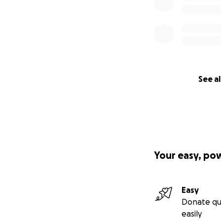
*
Jeder Betrag ist 
Ihr entscheidet m
*
Dieser Film soll 
wieder ins Gespr
Wenn wir als Men
See al
Ende nackt da!
*
Ihr wollt mehr üb
Schreibt uns eine 
Ihr seid Journali
Schreibt uns ebenf
Your easy, po
Ihr habt Ideen, d
Gebt uns gerne B
Ihr möchtet unse
Easy
Project Fovea
(
ht
Donate qu
Kontaktiert uns
p
easily