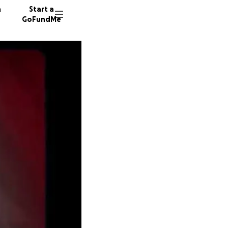
n
Start a
GoFundMe
B
C
O
3149 do