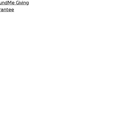
undMe Giving
rantee