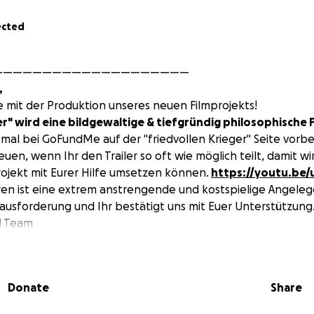
ected
————————————————————
y,
e mit der Produktion unseres neuen Filmprojekts!
er" wird eine bildgewaltige & tiefgründig philosophische P
mal bei GoFundMe auf der "friedvollen Krieger" Seite vorbe
uen, wenn Ihr den Trailer so oft wie möglich teilt, damit wi
ojekt mit Eurer Hilfe umsetzen können.
https://youtu.be
ren ist eine extrem anstrengende und kostspielige Angeleg
rausforderung und Ihr bestätigt uns mit Euer Unterstützung
d Team
————————————————————
ilm "Können 100 Ärzte lügen" sehr erfolgreich veröffentl
Donate
Share
ank Eurer Hilfe erreicht wurde, haben wir den Film ins Engl
r die 90.000 Euro hinaus ging, wurde verwendet, um die a