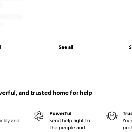
wichtig!
it, wie viele Menschen, wir mit diesem Film erreichen werde
uns als Gesellschaft, als Menschheitsfamilie helfen, aufeina
äch zu kommen.
schheit zurück ins teilnehmende Denken kommen, dann st
l
See all
S
er unsere Arbeit wissen?
E-Mail!
sten und möchtet über das Projekt berichten?
alls!
werful, and trusted home for help
ie uns weiterhelfen können?
escheid!
re vorherigen Filmprojekte
Empty Film
(
https://www.empty-
Powerful
Tru
tps://www.project-fovea.com/
) öffentlich zeigen?
ickly and
Send help right to
Your
er Email an
office@kai-stuht.net
the people and
pro