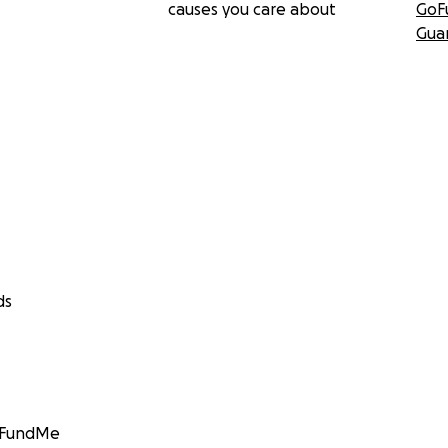
causes you care about
GoF
Gua
ds
GoFundMe