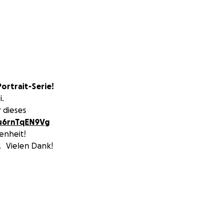
ortrait-Serie!
i.
r dieses
/u6rnTqEN9Vg
enheit!
. Vielen Dank!
ichen konnten und
ische übersetzt!
ufwendige