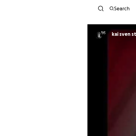
Search
kai sven s