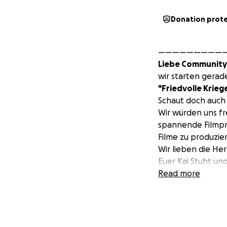
Donation prot
—————————
Liebe Communit
wir starten gerad
"Friedvolle Krieg
Schaut doch auch 
Wir würden uns fre
spannende Filmpr
Filme zu produzie
Wir lieben die He
Euer Kai Stuht un
—————————
Read more
Nachdem wir den F
das Spendenziel d
Das Geld, das übe