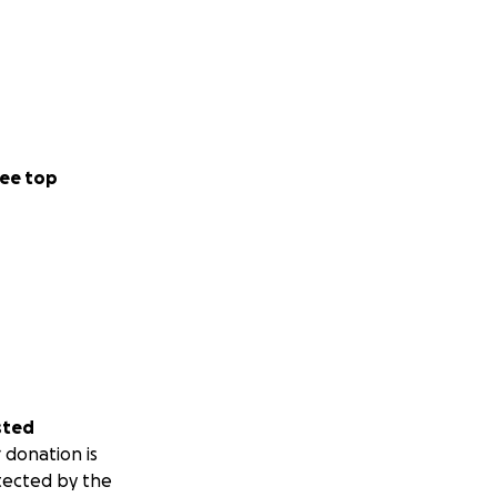
n!
nder zuzugehen und
eht die Lüge am
ee top
film.eu/
) und
sted
 donation is
tected by the