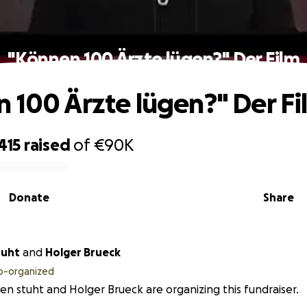
"Können 100 Ärzte lügen?" Der Film
 100 Ärzte lügen?" Der Fi
415
raised
of
€90K
Donate
Share
tuht
and
Holger Brueck
o-organized
ven stuht and Holger Brueck are organizing this fundraiser.