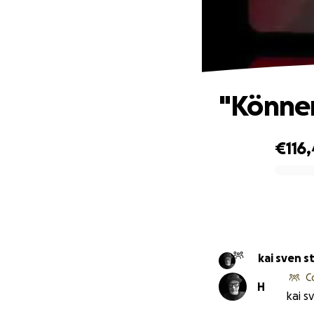
"Können
€116,
0% complete
kai sven s
C
H
kai s