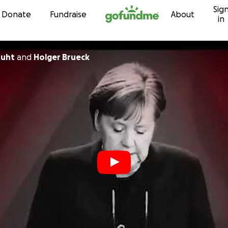
Sig
Skip to content
Donate
Fundraise
About
in
tuht
and
Holger Brueck