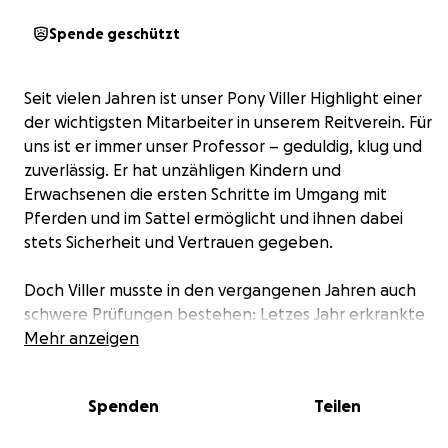
Spende geschützt
Seit vielen Jahren ist unser Pony Viller Highlight einer
der wichtigsten Mitarbeiter in unserem Reitverein. Für
uns ist er immer unser Professor – geduldig, klug und
zuverlässig. Er hat unzähligen Kindern und
Erwachsenen die ersten Schritte im Umgang mit
Pferden und im Sattel ermöglicht und ihnen dabei
stets Sicherheit und Vertrauen gegeben.
Doch Viller musste in den vergangenen Jahren auch
schwere Prüfungen bestehen: Letzes Jahr erkrankte
er schwer an Hufrehe, von der er sich glücklicherweise
Mehr anzeigen
erholen konnte. In den letzten Monaten folgte
jedoch die nächste große Herausforderung: Viller
Spenden
Teilen
kolikte zwei mal so stark, dass wir mit ihm in die Klinik
fahren mussten! Als er dann vor einigen Wochen ein