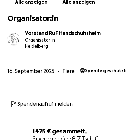
Alle anzeigen
Alle anzeigen
Aktion bedeutet uns sehr viel. Gemeinsam können wir
unserem Professor die Chance geben, noch viele
Organisator:in
glückliche Jahre bei uns zu verbringen – mehr als
verdient, nach all den Jahren, in denen er für uns ein
Vorstand RuF Handschuhsheim
so treuer Begleiter und verlässlicher Mitarbeiter war!
Organisator:in
Heidelberg
Wir danken euch von Herzen danke für eure Hilfe ❤
16. September 2025
Tiere
Spende geschützt
Spendenaufruf melden
1425 €
gesammelt,
Spendenziel:
8,7 Tsd. €