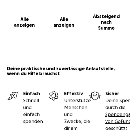
Absteigend
Alle
Alle
nach
anzeigen
anzeigen
Summe
Deine praktische und zuverlässige Anlaufstelle,
wenn du Hilfe brauchst
Einfach
Effektiv
Sicher
Schnell
Unterstütze
Deine Spen
und
Menschen
durch die
einfach
und
Spendenga
spenden
Zwecke, die
von GoFu
dir am
geschützt