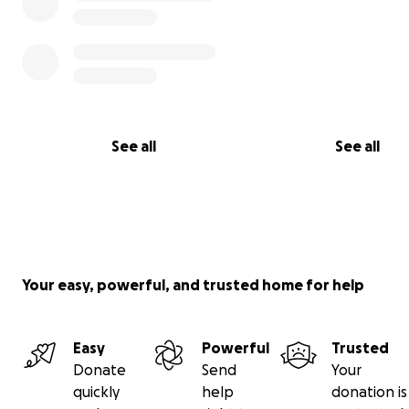
See all
See all
Your easy, powerful, and trusted home for help
Easy
Powerful
Trusted
Donate
Send
Your
quickly
help
donation is