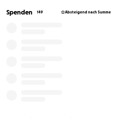
wahrmachen. Ich plane mit drei Assistenzpersonen für
zwei Wochen nach Japan zu reisen.
Spenden
149
Absteigend nach Summe
Die Reise möchte ich in Tokio beginnen. Nach einigen
Tagen möchte ich dann nach Kyoto und dann noch
nach Hiroshima reisen. In Hiroshima möchte ich die
Gedenkstätte besichtigen. Den Rückflug möchte ich
dann in Osaka antreten.
Die Transfers zwischen den Städten werden wir
teilweise mit der Bahn und teilweise mit einem Auto
mit Chauffeur machen.
Ich benütze aufgrund einer Muskelkrankheit einen
Elektrorollstuhl. Da ich aber noch auf keine Beatmung
angewiesen bin, ist jetzt der richtige Zeitpunkt, um so
eine Reise zu machen.
Da ich aber mit drei Assistenzpersonen reise und die
Reise auch sonst sorgfältiger Planung und
Vorbereitung bedarf, wird das einige Kosten mit sich