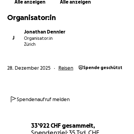
Alle anzeigen
Alle anzeigen
bringen. Ich selbst beziehe eine IV-Rente. Die
Hilflosenentschädigung benütze ich, um meine
Organisator:in
Assistenzpersonen teilweise zu entlöhnen.
Darum bleibt dann nichts übrig, um die Reise zu
Jonathan Dennler
bezahlen.
J
Organisator:in
Zürich
Die gesamte Reise wird rund 35000 Franken kosten.
Darum würde ich mich sehr über jede Unterstützung
freuen.
28. Dezember 2025
Reisen
Spende geschützt
In grosser Vorfreude danke ich jedem Einzelnen schon
jetzt.
Mit freundlichen Grüssen
Spendenaufruf melden
Jonathan Dennler
33’922 CHF
gesammelt,
Spendenziel:
35 Tsd. CHF