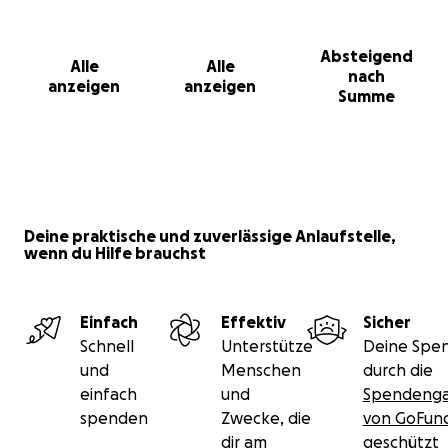
Absteigend
Alle
Alle
nach
anzeigen
anzeigen
Summe
Deine praktische und zuverlässige Anlaufstelle,
wenn du Hilfe brauchst
Einfach
Effektiv
Sicher
Schnell
Unterstütze
Deine Spen
und
Menschen
durch die
einfach
und
Spendenga
spenden
Zwecke, die
von GoFu
dir am
geschützt