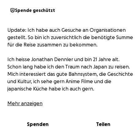
Spende geschützt
Update: Ich habe auch Gesuche an Organisationen
gestellt. So bin ich zuversichtlich die benötigte Summe
für die Reise zusammen zu bekommen.
Ich heisse Jonathan Dennler und bin 21 Jahre alt.
Schon lang habe ich den Traum nach Japan zu reisen.
Mich interessiert das gute Bahnsystem, die Geschichte
und Kultur, ich sehe gern Anime Filme und die
japanische Küche habe ich auch gern.
Und ich bin sehr reisefreudig, interessiert und möchte
Mehr anzeigen
auch eine Reise wirklich selbständig mit dem
Assistenzteam erleben.
Spenden
Teilen
Nun will ich meinen Traum im September 2026