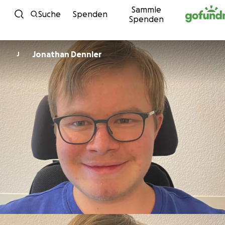
Sammle
Zum Inhalt
Suche
Spenden
Spenden
Jonathan Dennler
J