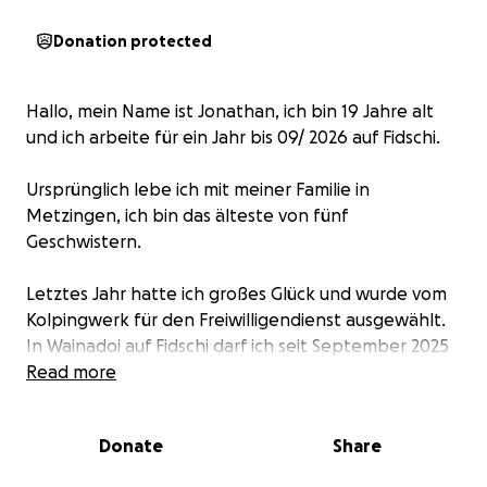
Donation protected
Hallo, mein Name ist Jonathan, ich bin 19 Jahre alt
und ich arbeite für ein Jahr bis 09/ 2026 auf Fidschi.
Ursprünglich lebe ich mit meiner Familie in
Metzingen, ich bin das älteste von fünf
Geschwistern.
Letztes Jahr hatte ich großes Glück und wurde vom
Kolpingwerk für den Freiwilligendienst ausgewählt.
In Wainadoi auf Fidschi darf ich seit September 2025
an einem College (Chevalier Trainings Center) für
Read more
sozial benachteiligte junge Männer dabei helfen
dass diese eine Berufsausbildung bekommen.
Donate
Share
Ich freue mich sehr über diese Herausforderung!