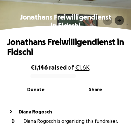
Jonathans Freiwilligendienst
in Fidschi
Jonathans Freiwilligendienst in
Fidschi
€1,146
raised
of
€1.6K
0% complete
Donate
Share
Diana Rogosch
D
D
Diana Rogosch is organizing this fundraiser.