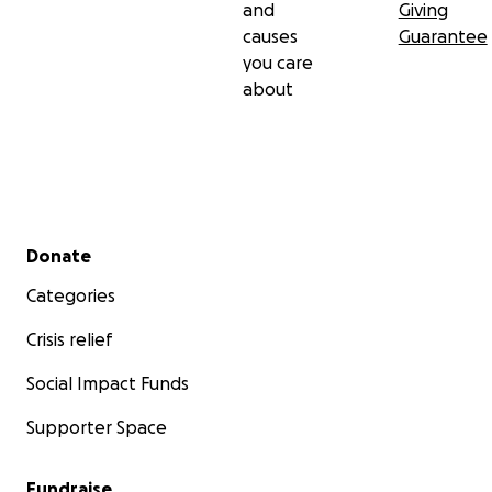
and
Giving
causes
Guarantee
you care
about
Secondary menu
Donate
Categories
Crisis relief
Social Impact Funds
Supporter Space
Fundraise