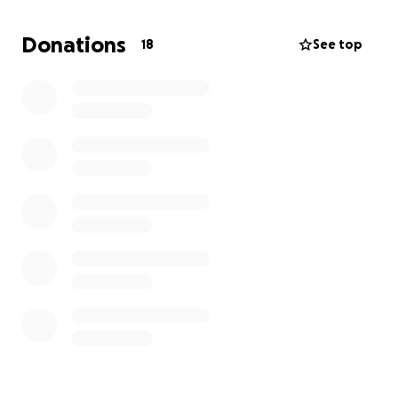
Nun brauche ich eure/Ihre Hilfe, etwa 3600 Euro
Donations
18
See top
muss ich für diesen einjährigen Aufenthalt selbst
finanzieren. Bitte helft/helfen Sie mir meinen Traum
zu verwirklichen!
Vielen Dank! Euer Jonathan
P.S.: P a y p a l ist sonst auch vorhanden
a e h n c h e n @ y a h o o . d e
(Ohne Leerzeichen geschrieben)
Stichwort: Jonathan muss nach Fidschi
Dankeschön!