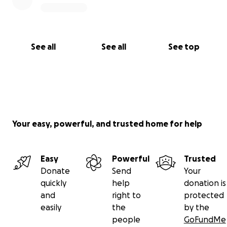
See all
See all
See top
Your easy, powerful, and trusted home for help
Easy
Powerful
Trusted
Donate
Send
Your
quickly
help
donation is
and
right to
protected
easily
the
by the
people
GoFundMe