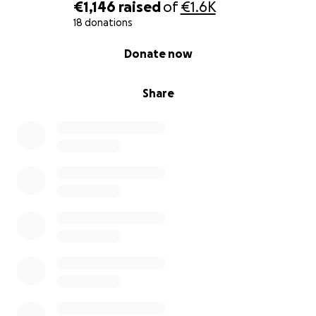
€1,146
raised
of
€1.6K
18 donations
0% complete
Donate now
Share