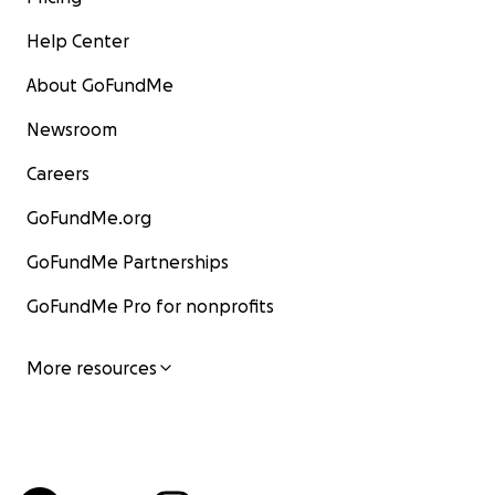
Help Center
About GoFundMe
Newsroom
Careers
GoFundMe.org
GoFundMe Partnerships
GoFundMe Pro for nonprofits
More resources