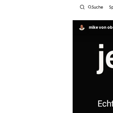
Suche
S
mike von o