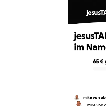
jesusT
jesusTA
im Nam
65 €
0% complete
mike von o
mike von o