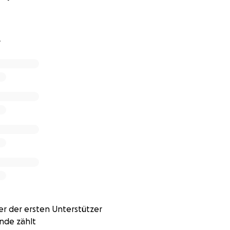
bus Basedow – eine Autoimmunerkrankung.
Ende.
4
iese eine Zeile:
 wie ein Schwert:
ssen über Gott – kannte ich seine Liebe nicht.
ie. Ich schrie. Ich weinte.
u real bist, zeig mir Deine Liebe.“
– sondern mit Heilung.
ber Schritt für Schritt – über 9 Monate:
r der ersten Unterstützer
nde zählt