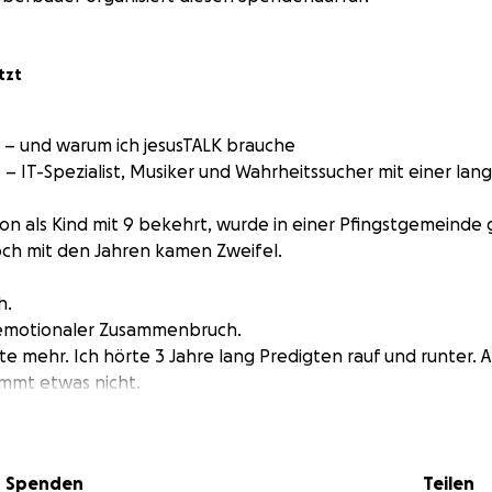
tzt
 – und warum ich jesusTALK brauche
e – IT-Spezialist, Musiker und Wahrheitssucher mit einer lan
on als Kind mit 9 bekehrt, wurde in einer Pfingstgemeinde 
Doch mit den Jahren kamen Zweifel.
h.
d emotionaler Zusammenbruch.
te mehr. Ich hörte 3 Jahre lang Predigten rauf und runter. A
immt etwas nicht.
a – aber keine Liebe, kein Feuer, keine echte Freiheit.
Spenden
Teilen
ma starb.