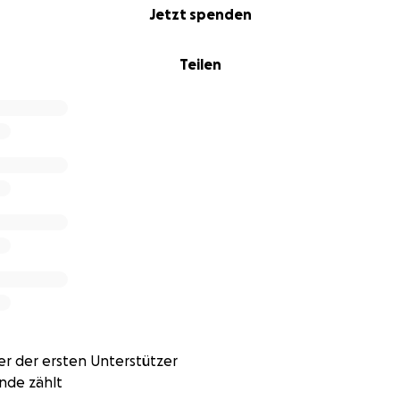
Jetzt spenden
Teilen
t, an dem Gnade, Wahrheit und Tiefe zusammenkommen.
 Fragen.
te Herzen.
nicht verkauft, sondern verschenkt wird.
talk.de
r Hilfe machen möchte
tps://www.jesustalk.de
kostenlos bereitstellen
Videos professionell produzieren
eln, Material und echter Hoffnung versorgen
fen, zwischen Fake und Wahrheit zu unterscheiden
 zeigen: Jesus lebt. Und ER heilt.
r der ersten Unterstützer
nde zählt
on hier: