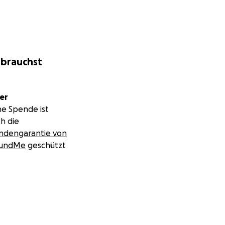
 brauchst
er
ne Spende ist
h die
ndengarantie von
undMe
geschützt
haben.