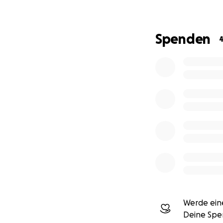
Kurz danach Mor
Ich war völlig am 
Spenden
Und dann las ich d
„Liebe heilt“
… und es traf mich
Bei all meinem Wi
Ich fiel auf die Kn
Ich sagte: „Wenn D
Und Gott kam.
Nicht als Theorie 
Nicht plötzlich, a
✔ Körperlich
✔ Innerlich
Werde eine
✔ Geistlich
Deine Spe