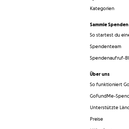
Danke. Von Herze
Kategorien
Jesus allein die Eh
– mike
Sammle Spenden
So startest du ei
Spendenteam
Spendenaufruf-B
Über uns
So funktioniert 
GoFundMe-Spend
Unterstützte Län
Preise