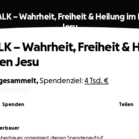
ALK – Wahrheit, Freiheit & Heilung i
Jesu
LK – Wahrheit, Freiheit & 
en Jesu
gesammelt,
Spendenziel:
4 Tsd. €
Spenden
Teilen
berbauer
berbauer organisiert diesen Spendenaufruf.