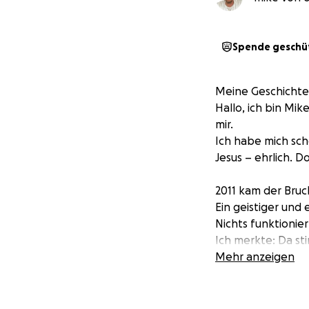
Spende geschü
Meine Geschichte
Hallo, ich bin Mik
mir.
Ich habe mich sch
Jesus – ehrlich. 
2011 kam der Bruc
Ein geistiger un
Nichts funktionier
Ich merkte: Da st
Mein Glaube war d
Mehr anzeigen
2015 dann:
Meine geliebte O