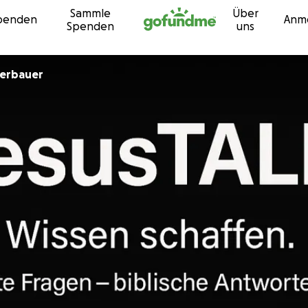
Sammle
Über
Zum Inhalt
penden
Anm
Spenden
uns
berbauer