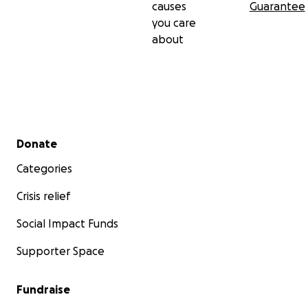
causes
Guarantee
you care
about
Secondary menu
Donate
Categories
Crisis relief
Social Impact Funds
Supporter Space
Fundraise