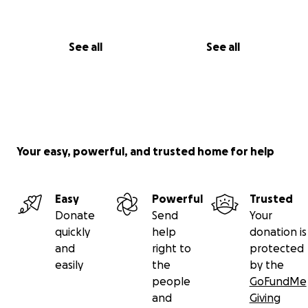
See all
See all
Your easy, powerful, and trusted home for help
Easy
Powerful
Trusted
Donate
Send
Your
quickly
help
donation is
and
right to
protected
easily
the
by the
people
GoFundMe
and
Giving