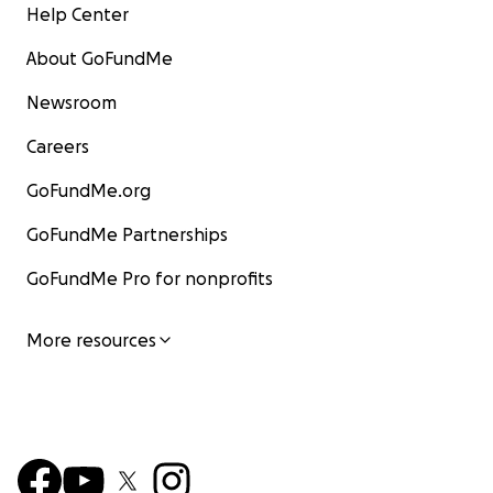
Help Center
About GoFundMe
Newsroom
Careers
GoFundMe.org
GoFundMe Partnerships
GoFundMe Pro for nonprofits
More resources