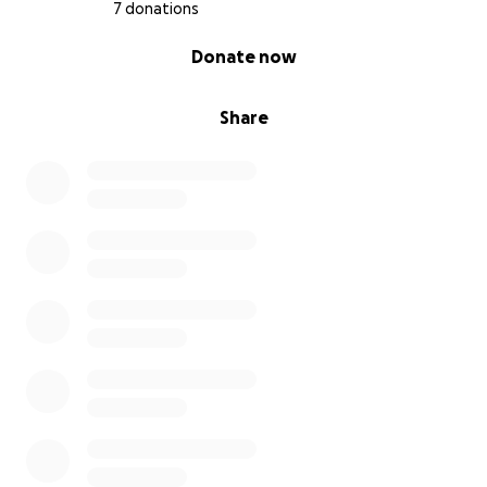
7 donations
0% complete
Donate now
Share