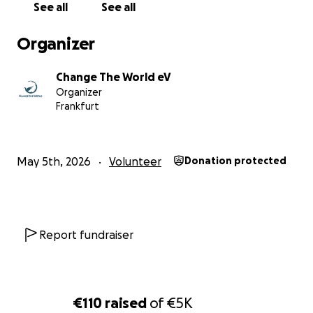
Spendenquittungen aus.
See all
See all
Gemeinsam können wir etwas bewegen.
Organizer
Vielen Dank für eure Unterstützung!
Change The World eV
Organizer
Euer Change The World Team!
Frankfurt
May 5th, 2026
Volunteer
Donation protected
Report fundraiser
€110
raised
of
€5K