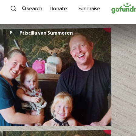
Skip to content
Search
Donate
Fundraise
Priscilla van Summeren
P