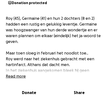
Donation protected
Roy (45), Germaine (41) en hun 2 dochters (8 en 2)
hadden een rustig en gelukkig leventje. Germaine
was hoogzwanger van hun derde wondertje en er
waren plannen om elkaar (eindelijk) het ja-woord te
geven.
Maar toen sloeg in februari het noodlot toe..
Roy werd naar het ziekenhuis gebracht met een
hartinfarct. Althans dat dacht men.
In het ziekenhuis aangekomen bleek hij geen
hartinfarct te hebben maar een scheur in zijn aorta.
Read more
Met spoed werd hij overgebracht naar een ander
ziekenhuis waar hij een bijna 12 uur durende operatie
Donate
Share
onderging.
Germaine kreeg na afloop te horen dat de operatie
geslaagd was en dat ze die namiddag bij hem op