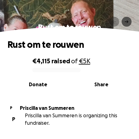
Rust om te rouwen
Rust om te rouwen
€4,115
raised
of
€5K
0% complete
Donate
Share
Priscilla van Summeren
P
Priscilla van Summeren is organizing this
P
fundraiser.