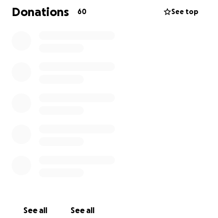
bezoek mocht komen.
Donations
60
See top
Toen Germaine 's middags in het ziekenhuis kwam
werd verteld dat er vocht in de hersenen van Roy
zat.
Er was geen teken van leven meer...
Roy was hersendood...
Anderhalve dag later is alle apparatuur stop gezet
en een kwartier later voelde Germaine Roy's laatste
hartslag.
Germaine is in maart bevallen van hun derde
dochter maar het geluk wordt overschaduwd door
verdriet.
Ze is de liefde van haar leven kwijt en staat nu overal
alleen voor.
Niet alleen emotioneel maar ook financieel heeft zij
enorme klappen gehad en hierdoor moet ze
misschien zelfs haar huis verkopen.
See all
See all