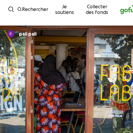
Je
Collecter
Passer au contenu
Rechercher
soutiens
des fonds
pali pali