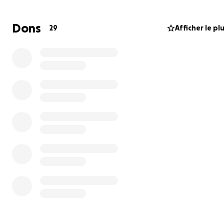
Dons
29
Afficher le pl
On December 6th, 2025, the entire IROKO FabLab space
equipment were destroyed in a fire. No one was injured
every machine, tool, and workstation we had patiently 
and built over 7 years disappeared overnight.