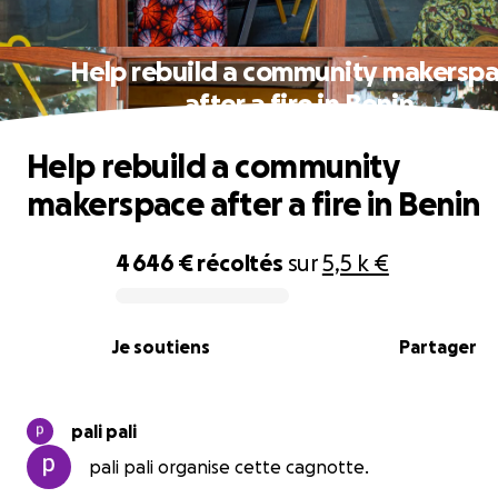
Help rebuild a community makersp
after a fire in Benin
Help rebuild a community
makerspace after a fire in Benin
4 646 €
récoltés
sur
5,5 k €
0% complete
Je soutiens
Partager
pali pali
pali pali organise cette cagnotte.