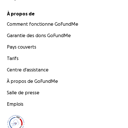
À propos de
Comment fonctionne GoFundMe
Garantie des dons GoFundMe
Pays couverts
Tarifs
Centre d'assistance
À propos de GoFundMe
Si vous avez déjà fréquenté ou fait vivre un tel lieu, vous
Salle de presse
que cela signifie.
Emplois
Nous n’avons pas seulement perdu du matériel : nous a
perdu du temps précieux, des souvenirs partagés, des r
des courbes d’apprentissage, et toute l’énergie collecti