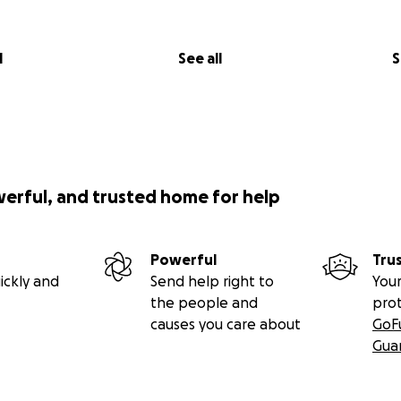
l
See all
S
werful, and trusted home for help
Powerful
Tru
ickly and
Send help right to
Your
the people and
pro
causes you care about
GoF
Gua