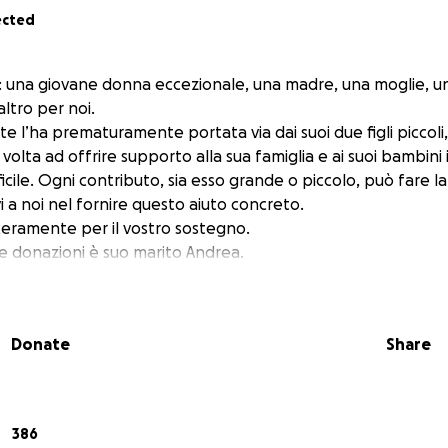
ected
e: una giovane donna eccezionale, una madre, una moglie, un
altro per noi.
te l’ha prematuramente portata via dai suoi due figli piccoli, 
volta ad offrire supporto alla sua famiglia e ai suoi bambini
cile. Ogni contributo, sia esso grande o piccolo, può fare la
vi a noi nel fornire questo aiuto concreto.
nceramente per il vostro sostegno.
lle donazioni è suo marito Andrea.
Donate
Share
386