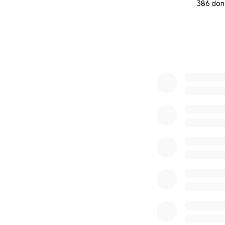
386 don
0% complete