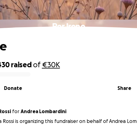
Per Irene
ne
430
raised
of
€30K
Donate
Share
Rossi
for
Andrea Lombardini
 Rossi is organizing this fundraiser on behalf of Andrea Lom