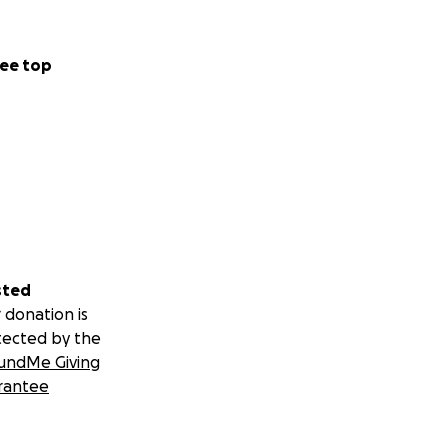
ee top
sted
 donation is
tected by the
undMe Giving
rantee