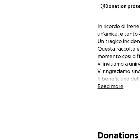
Donation prot
In ricordo di Iren
un’amica, e tanto 
Un tragico inciden
Questa raccolta è 
momento cosí diffi
Vi invitiamo a unir
Vi ringraziamo si
Il beneficiario de
Read more
Donations