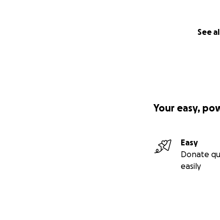
See al
Your easy, po
Easy
Donate qu
easily