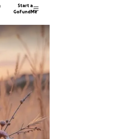
n
Start a
GoFundMe