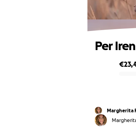
Per Ire
€23,
0% complete
Margherita 
Margherita