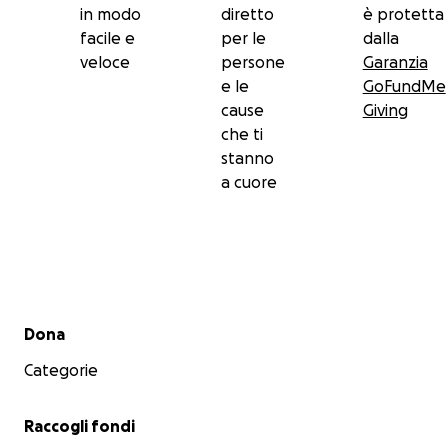
in modo
diretto
è protetta
facile e
per le
dalla
veloce
persone
Garanzia
e le
GoFundMe
cause
Giving
che ti
stanno
a cuore
Menu secondario
Dona
Categorie
Raccogli fondi