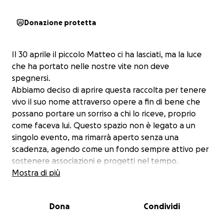
Donazione protetta
Il 30 aprile il piccolo Matteo ci ha lasciati, ma la luce
che ha portato nelle nostre vite non deve
spegnersi.
Abbiamo deciso di aprire questa raccolta per tenere
vivo il suo nome attraverso opere a fin di bene che
possano portare un sorriso a chi lo riceve, proprio
come faceva lui. Questo spazio non è legato a un
singolo evento, ma rimarrà aperto senza una
scadenza, agendo come un fondo sempre attivo per
sostenere associazioni e progetti nel tempo.
L’obiettivo è trasformare il ricordo di Matteo in gesti
Mostra di più
concreti di gioia e bellezza per la nostra comunità e
per chi la vive.
Dona
Condividi
Per una maggiore chiarezza e trasparenza:
Vi chiediamo di considerare questa pagina come