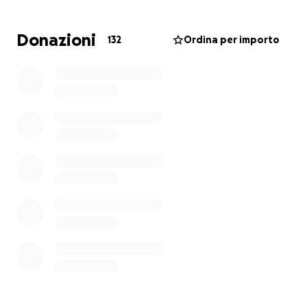
l'unico canale ufficiale di raccolta. Invitiamo chiunque
avesse iniziato iniziative spontanee o raccolte
Donazioni
132
Ordina per importo
informali a convogliare qui i contributi e a chiudere gli
altri canali.
Centralizzare tutto in questo fondo ci permetterà di
gestire ogni dono con la massima cura e di dare
continuità, negli anni, ai progetti nel nome di
Matteo.
Grazie da mamma Miriam e papà Mirko per far sì che
il sorriso di Matteo continui a camminare tra noi,
un’opera di bene alla volta.