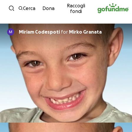
Raccogli
Vai al contenuto
Cerca
Dona
fondi
Miriam Codespoti
for
Mirko Granata