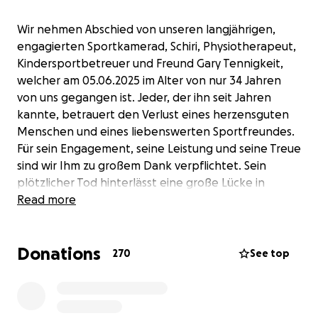
Wir nehmen Abschied von unseren langjährigen,
engagierten Sportkamerad, Schiri, Physiotherapeut,
Kindersportbetreuer und Freund Gary Tennigkeit,
welcher am 05.06.2025 im Alter von nur 34 Jahren
von uns gegangen ist. Jeder, der ihn seit Jahren
kannte, betrauert den Verlust eines herzensguten
Menschen und eines liebenswerten Sportfreundes.
Für sein Engagement, seine Leistung und seine Treue
sind wir Ihm zu großem Dank verpflichtet. Sein
plötzlicher Tod hinterlässt eine große Lücke in
unserer Sportgemeinschaft.
Read more
Wir werden uns an Dich und Dein Wirken mit
höchster Anerkennung erinnern.
Donations
270
See top
Unsere Gedanken sind bei seiner Familie. Wir
wünschen Euch, dass Eure Trauer und der Verlust sich
bald in geliebte Erinnerungen verwandeln können.