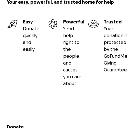
Your easy, powerful, and trusted home for help
Easy
Powerful
Trusted
Donate
Send
Your
quickly
help
donation is
and
right to
protected
easily
the
by the
people
GoFundMe
and
Giving
causes
Guarantee
you care
about
Secondary menu
Donate