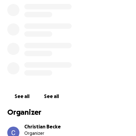
Wir möchten Gary's Familie bei der Beerdigung und
Trauerfeier ein wenig unterstützen und rufen
deshalb diese Spendenaktion ins Leben. Diese
Aktion ist auch für jeden die Möglichkeit ein paar
Euro zu spenden, die nicht zum Benefizspiel am
Freitag, den 13.06.2025 am Sportplatz
Gangloffsömmern, kommen können. Wir freuen uns
über jeden Euro. Vielen lieben Dank.
See all
See all
Organizer
Christian Becke
Organizer