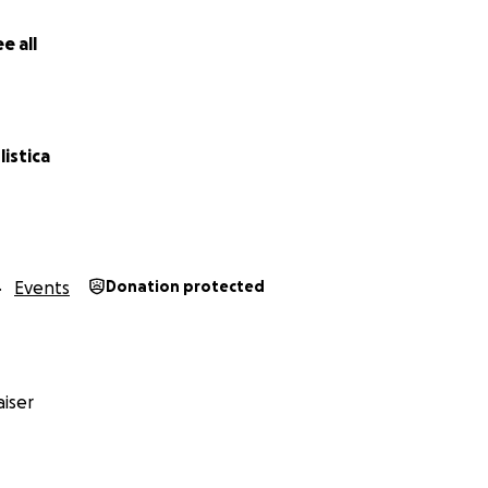
e all
istica
Events
Donation protected
iser