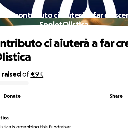
l tuo contributo ci aiuterà a far cresce
SpoletOlistica
ontributo ci aiuterà a far c
listica
0
raised
of
€9K
Donate
Share
tica
stica is organizing this fundraiser.