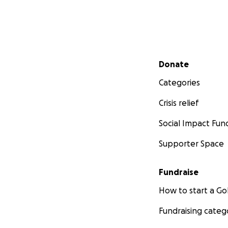
Secondary menu
Donate
Categories
Crisis relief
Social Impact Fun
Supporter Space
Fundraise
How to start a 
Fundraising categ