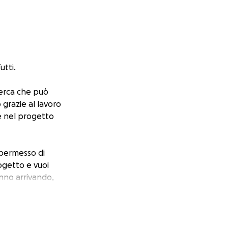
utti.
cerca che può
 grazie al lavoro
e nel progetto
 permesso di
ogetto e vuoi
anno arrivando,