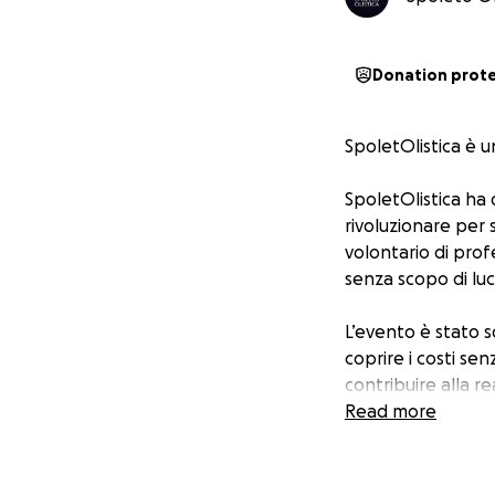
Donation prot
SpoletOlistica è u
SpoletOlistica ha
rivoluzionare per 
volontario di pro
senza scopo di luc
L’evento è stato s
coprire i costi se
contribuire alla r
puoi farlo con una
Read more
Ogni gesto ci aiut
È una realtà nata d