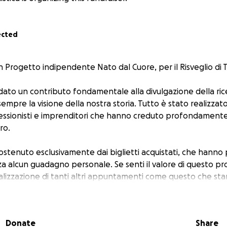
ected
n Progetto indipendente Nato dal Cuore, per il Risveglio di T
 dato un contributo fondamentale alla divulgazione della ri
sempre la visione della nostra storia. Tutto è stato realizzato
fessionisti e imprenditori che hanno creduto profondament
ro.
ostenuto esclusivamente dai biglietti acquistati, che hanno
nza alcun guadagno personale. Se senti il valore di questo pr
ealizzazione di tanti altri appuntamenti come questo che st
 donazione libera.
a a continuare a diffondere luce, verità e conoscenza.
Donate
Share
al cuore di pochi, per il cuore di tutti