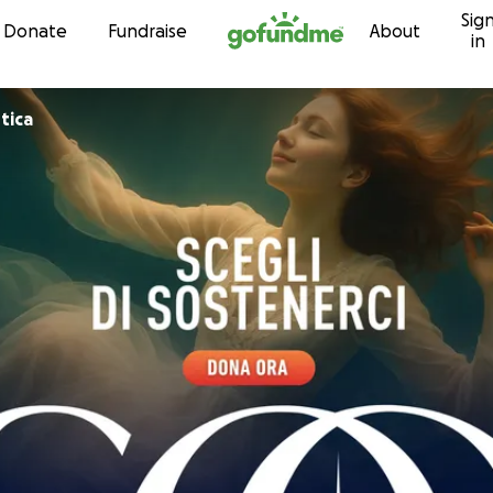
Sig
Skip to content
Donate
Fundraise
About
in
tica