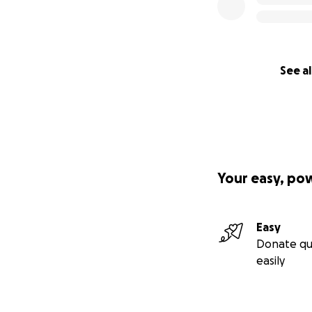
See al
Your easy, po
Easy
Donate qu
easily