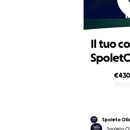
I
Il tuo c
SpoletO
€43
0% complete
Spoleto Olis
Spoleto Oli