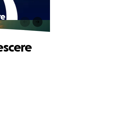
re
rescere