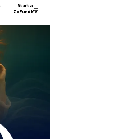
n
Start a
GoFundMe