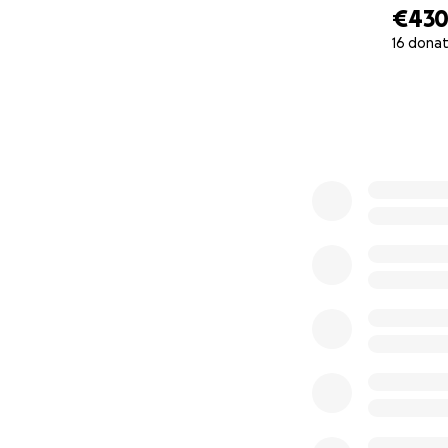
€43
16 donat
0% complete