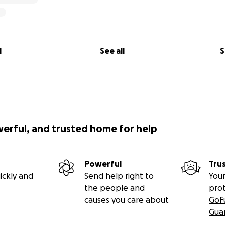
l
See all
S
werful, and trusted home for help
Powerful
Tru
ickly and
Send help right to
Your
the people and
pro
causes you care about
GoF
Gua