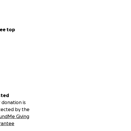
ee top
sted
 donation is
tected by the
undMe Giving
rantee