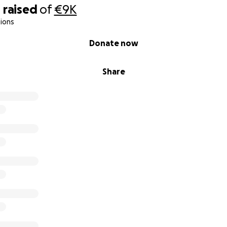
0
raised
of
€9K
ions
Donate now
Share