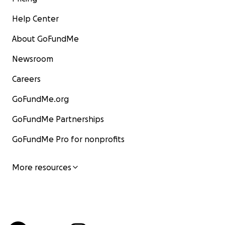
Help Center
About GoFundMe
Newsroom
Careers
GoFundMe.org
GoFundMe Partnerships
GoFundMe Pro for nonprofits
More resources