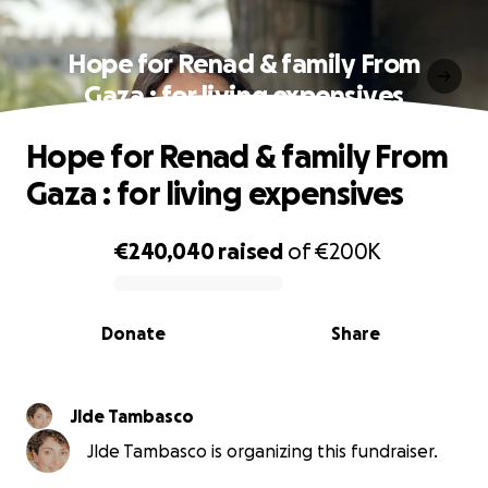
Hope for Renad & family From
Gaza : for living expensives
Hope for Renad & family From
Gaza : for living expensives
€240,040
raised
of
€200K
0% complete
Donate
Share
Jlde Tambasco
Jlde Tambasco is organizing this fundraiser.