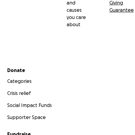
and
Giving
ونكمل الطريق الذي توقف.
causes
Guarantee
you care
كل دولار يحدث فرقا في حياة أحدنا. من فضلك، إذا لم تتمكن
about
من المساعدة، انشر الرابط.
Secondary menu
Donate
Categories
Crisis relief
Social Impact Funds
Supporter Space
Fundraise