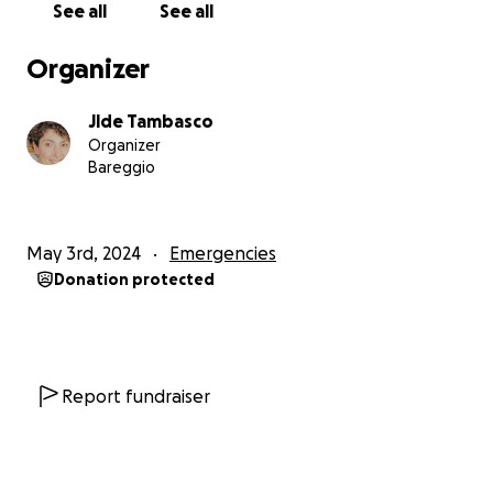
See all
See all
deserves.
Organizer
Our family consists of 8 members. My beloved
father passed away last year after being diagnosed
Jlde Tambasco
with malignant blood cancer. My mother, Faras,
Organizer
Mohammed, me, Ahmed, Mo'men, Adam, and Renad
Bareggio
are twins.
The cost of saving the life of one individual is only
May 3rd, 2024
Emergencies
$5,000 to leave Gaza, so we need only $40,000 to
Donation protected
leave, and $10,000 for housing and other expenses.
We just want to survive, nothing more. We want to
complete our dreams and continue the road that
stopped.
Report fundraiser
Every dollar makes a difference in one of our lives.
Please, if you can't help, spread the link .