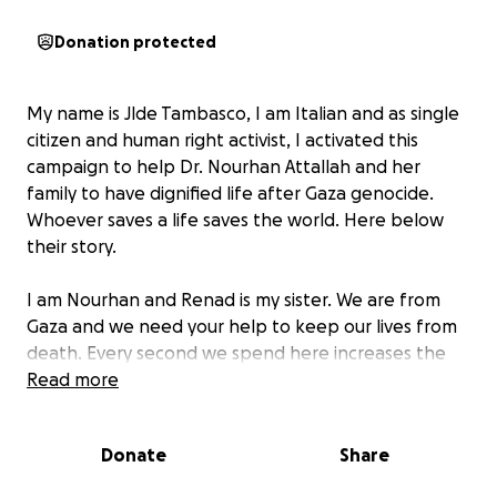
Donation protected
My name is Jlde Tambasco, I am Italian and as single
citizen and human right activist, I activated this
campaign to help Dr. Nourhan Attallah and her
family to have dignified life after Gaza genocide.
Whoever saves a life saves the world. Here below
their story.
I am Nourhan and Renad is my sister. We are from
Gaza and we need your help to keep our lives from
death. Every second we spend here increases the
likelihood of not surviving.
Read more
I am Norhan, a pharmacist and a nutrition specialist. I
Donate
Share
used to work three jobs before the war started. Our
matters were good, and our lives were stable. We