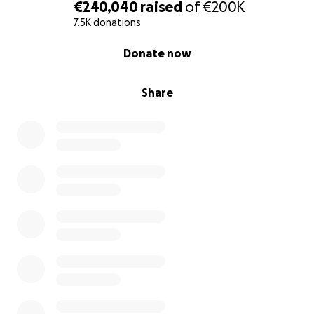
€240,040
raised
of
€200K
7.5K donations
إيطالية وكمواطنة أعزب وناشطة في مجال حقوق الإنسان،
0% complete
Donate now
قمت بتفعيل هذه الحملة لمساعدة الدكتورة نورهان عطا الله
وعائلتها في الحصول على حياة كريمة بعد الإبادة الجماعية في
غزة. من ينقذ حياة ينقذ العالم. هنا أدناه قصتهم.
Share
أنا نورهان وريناد أختي. نحن من غزة ونحتاج لمساعدتكم
لنحافظ على حياتنا من الموت. كل ثانية نقضيها هنا تزيد من
احتمالية عدم النجاة.
أنا نورهان صيدلانية وأخصائية تغذية. كنت أعمل في ثلاث
وظائف قبل بدء الحرب. وكانت أمورنا جيدة، وكانت حياتنا
مستقرة. كنا نعيش ضمن عائلة صغيرة ودافئة، لا ينقصنا شيء.
كنت في طريقي لتحقيق أهدافي الأخرى، لكن كل شيء انتهى
واختفى في لحظة، ليس الأحلام فقط، بل كل الأصدقاء،
المدينة، والشوارع، كل شيء اختفى في لحظة.
ريناد، أختي الصغيرة والفتاة الوحيدة، عمرها 10 سنوات. إنها