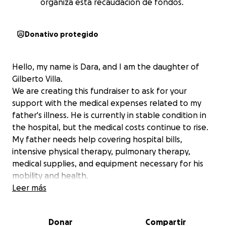
organiza esta recaudación de fondos.
Donativo protegido
Hello, my name is Dara, and I am the daughter of
Gilberto Villa.
We are creating this fundraiser to ask for your
support with the medical expenses related to my
father's illness. He is currently in stable condition in
the hospital, but the medical costs continue to rise.
My father needs help covering hospital bills,
intensive physical therapy, pulmonary therapy,
medical supplies, and equipment necessary for his
mobility and health.
We are deeply grateful to everyone who can help.
Leer más
Your prayers are also very much appreciated. Thank
you so much.
Donar
Compartir