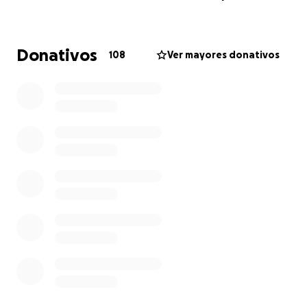
Hola, me llamo Dara y soy hija de Gilberto Villa.
Estamos abriendo esta cuenta para solicitar su
apoyo con los gastos médicos derivados de la
Donativos
108
Ver mayores donativos
enfermedad de mi papá. Actualmente se encuentra
estable en el hospital, pero los gastos siguen
aumentando.
Mi papá necesita ayuda para cubrir pagos
hospitalarios, terapia física intensiva, terapia
pulmonar, insumos médicos y equipo necesario para
su movilidad y salud. Agradecemos de corazón a
todos los que puedan ayudar. Sus oraciones también
son bienvenidas, muchas gracias.
For a matter of convenience 1dll=20pesos, hence:
500,000mxn=26,000 US dlls. If you have some
trouble Here is a small guide: 25dlls=500 pesos.
Thank you again for your kindness.