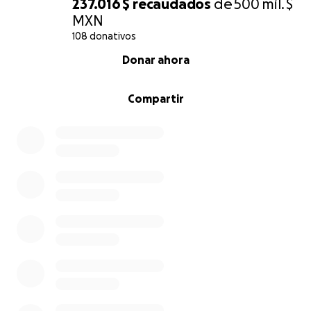
237.016 $
recaudados
de
500 mil. $
MXN
108 donativos
0% complete
Donar ahora
Compartir