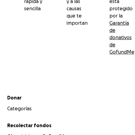
rápida y
y a las
está
sencilla
causas
protegido
que te
por la
importan
Garantía
de
donativos
de
GoFundMe
Menú secundario
Donar
Categorías
Recolectar fondos