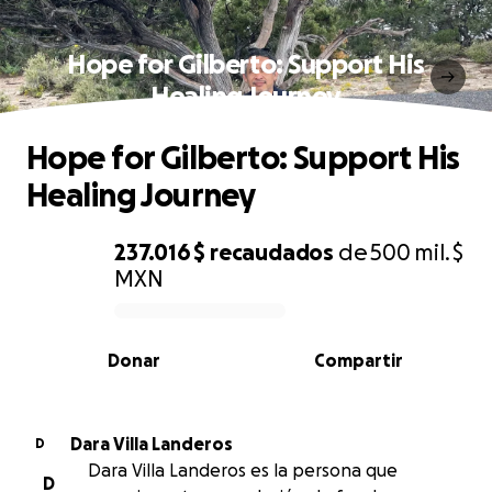
Hope for Gilberto: Support His
Healing Journey
Hope for Gilberto: Support His
Healing Journey
237.016 $
recaudados
de
500 mil. $
MXN
0% complete
Donar
Compartir
Dara Villa Landeros
D
Dara Villa Landeros es la persona que
D