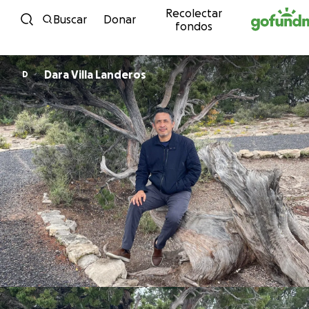
Recolectar
Ir directamente al contenido
Buscar
Donar
fondos
Dara Villa Landeros
D