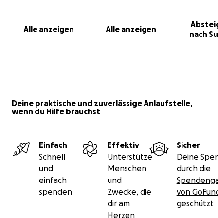
Abstei
Alle anzeigen
Alle anzeigen
nach S
Deine praktische und zuverlässige Anlaufstelle,
wenn du Hilfe brauchst
Einfach
Effektiv
Sicher
Schnell
Unterstütze
Deine Spen
und
Menschen
durch die
einfach
und
Spendenga
spenden
Zwecke, die
von GoFu
dir am
geschützt
Herzen