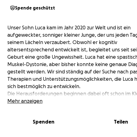
Spende geschützt
Unser Sohn Luca kam im Jahr 2020 zur Welt und ist ein
aufgeweckter, sonniger kleiner Junge, der uns jeden Ta
seinem Lächeln verzaubert. Obwohl er kognitiv
altersentsprechend entwickelt ist, begleitet uns seit se
Geburt eine große Ungewissheit. Luca hat eine spastisc
Muskel-Dystonie, aber bisher konnte keine genaue Di
gestellt werden. Wir sind ständig auf der Suche nach p
Therapien und Unterstützungsmöglichkeiten, die Luca h
sich bestmöglich zu entwickeln.
Die Herausforderungen beginnen dabei oft schon im Kl
etwa bei
Mehr anzeigen
Nahrungsergänzungsmitteln
oder einer
spezi
abgestimmten Ernährung
. Sie reichen über
intensive
Therapien
, besondere Hilfsmittel wie den
Theratogs-
Spenden
Teilen
eine
Galileo-Vibrationsplatte
oder
gezielte Dehnübu
Beine und Arme – bis hin zu wohltuenden Massagen, die