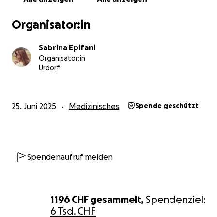
Organisator:in
Sabrina Epifani
Organisator:in
Urdorf
25. Juni 2025
Medizinisches
Spende geschützt
Was viele nicht sehen: Luca benötigt jeden Tag auch zu
gezielte Förderung. Wir integrieren täglich verschieden
Übungen und Therapiemethoden in unseren Alltag, dami
Körper in Bewegung bleibt. Dafür braucht es nicht nur 
Spendenaufruf melden
Kraft, sondern auch Fachwissen. Deshalb bilden wir uns 
Eltern laufend weiter – durch Kurse, Fachliteratur und 
mit Therapeuten – um Luca die bestmögliche Unterstü
bieten zu können.
1196 CHF
gesammelt,
Spendenziel:
Leider werden viele dieser Maßnahmen weder von der
6 Tsd. CHF
Krankenkasse noch von der IV übernommen. Auch seeli