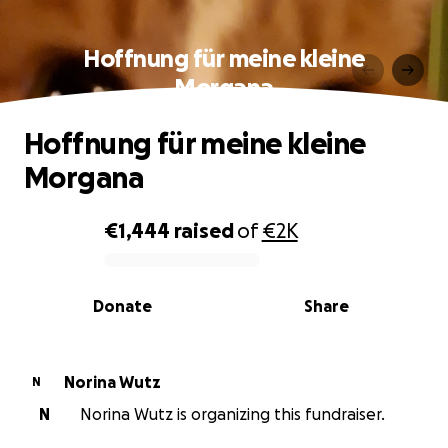
Hoffnung für meine kleine
Morgana
Hoffnung für meine kleine
Morgana
€1,444
raised
of
€2K
0% complete
Donate
Share
Norina Wutz
N
N
Norina Wutz is organizing this fundraiser.