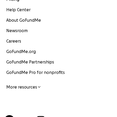
Help Center
About GoFundMe
Newsroom
Careers
GoFundMe.org
GoFundMe Partnerships
GoFundMe Pro for nonprofits
More resources