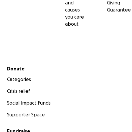
and
Giving
causes
Guarantee
you care
about
Secondary menu
Donate
Categories
Crisis relief
Social Impact Funds
Supporter Space
Fundraise