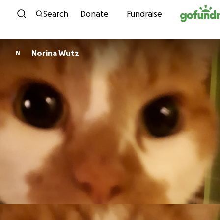
Skip to content
Search
Donate
Fundraise
Norina Wutz
N