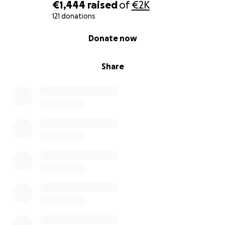
€1,444
raised
of
€2K
121 donations
0% complete
Donate now
Share