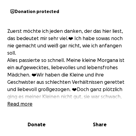
Donation protected
Zuerst möchte ich jeden danken, der das hier liest,
das bedeutet mir sehr viel.❤️ Ich habe sowas noch
nie gemacht und weiß gar nicht, wie ich anfangen
soll.
Alles passierte so schnell. Meine kleine Morgana ist
ein aufgewecktes, liebevolles und lebensfrohes
Mädchen. ❤️Wir haben die Kleine und ihre
Geschwister aus schlechten Verhältnissen gerettet
und liebevoll großgezogen. ❤️Doch ganz plötzlich
ging es meiner Kleinen nicht gut, sie war schwach,
hatte keinen Appetit mehr, trank sehr viel und
Read more
brauchte dringend Hilfe. Sofort war ich mit meinem
Baby beim Tierarzt, die Blutwerte sehen nicht gut
Donate
Share
aus, sie brauchte dringend eine passende
Behandlung, die hoffentlich ihr Leben retten wird,