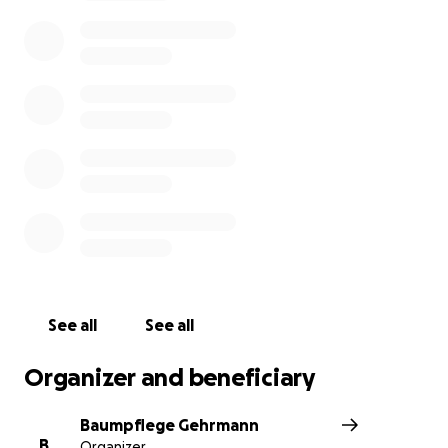
freuen uns dort auch über Helfer die bei der
Annahme unterstützen.
Geldspenden sind ganz vital ,um diesen und weitere
Transporte zu ermöglichen.
Folge unserer FacebookPage und teile sie mit
deinen Freunden!
See all
See all
Organizer and beneficiary
Baumpflege Gehrmann
B
Organizer