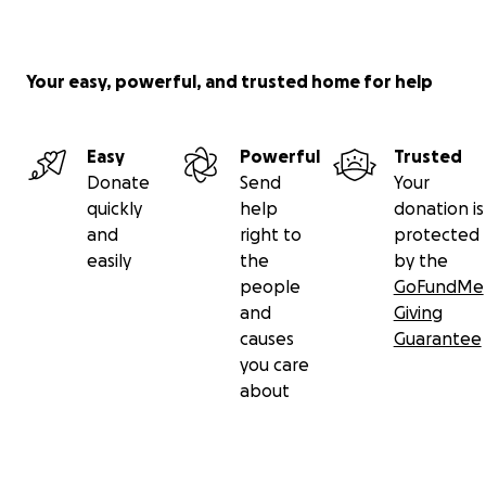
Your easy, powerful, and trusted home for help
Easy
Powerful
Trusted
Donate
Send
Your
quickly
help
donation is
and
right to
protected
easily
the
by the
people
GoFundMe
and
Giving
causes
Guarantee
you care
about