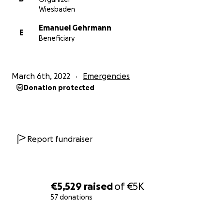
Wiesbaden
Emanuel Gehrmann
E
Beneficiary
March 6th, 2022
Emergencies
Donation protected
Report fundraiser
€5,529
raised
of
€5K
57 donations
0% complete