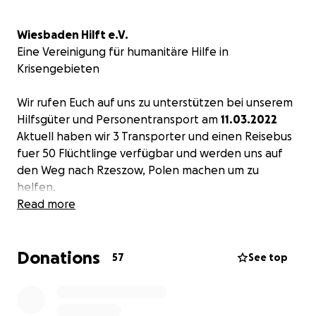
Wiesbaden Hilft e.V.
Eine Vereinigung für humanitäre Hilfe in
Krisengebieten
Wir rufen Euch auf uns zu unterstützen bei unserem
Hilfsgüter und Personentransport am
11.03.2022
Aktuell haben wir 3 Transporter und einen Reisebus
fuer 50 Flüchtlinge verfügbar und werden uns auf
den Weg nach Rzeszow, Polen machen um zu
helfen.
Wie kannst Du uns helfen? Auf vielen Wegen - Wir
Read more
benötigen Spenden verschiedenster Art:
Donations
Materialspenden und Geldspenden !
57
See top
Die Materialliste kannst du unserer FB Page
entnehmen und ab 07.03.-10.03. täglich in
Wiesbaden, in der Erbenheimerstr. 25, abgeben. Wir