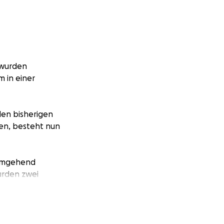
 wurden
 in einer
den bisherigen
ben, besteht nun
 umgehend
urden zwei
n Untersuchungen
 Da Rammler auch