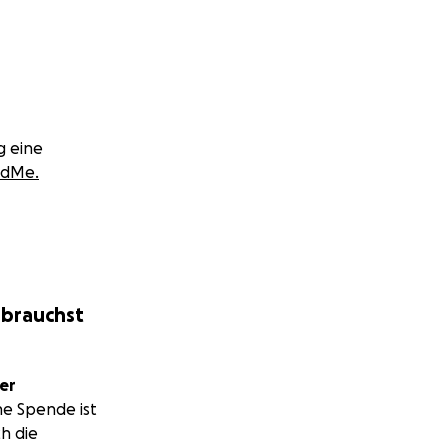
g eine
ndMe.
 brauchst
er
ne Spende ist
h die