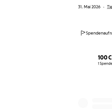
eine sichere und 
31. Mai 2026
Ti
Jeder Beitrag hil
Versorgung zu erm
Wir möchten an di
Spendenaufr
Vorwurf machen. I
Tiere an erster St
Vielen Dank für j
100 
Wohlergehen unse
1 Spend
0% complete