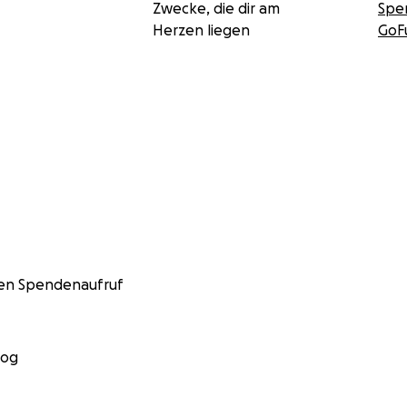
Zwecke, die dir am
Spe
Herzen liegen
GoF
nen Spendenaufruf
log