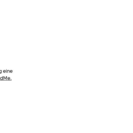
 müssen die
glichen
g zusätzliche
 CHF und umfassen
g eine
ndMe.
ieten, sondern