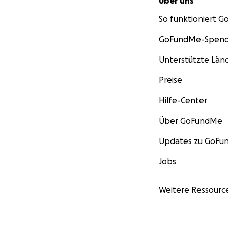
Über uns
So funktioniert 
GoFundMe-Spend
Unterstützte Län
Preise
Hilfe-Center
Über GoFundMe
Updates zu GoF
Jobs
Weitere Ressourc