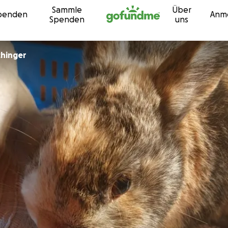
Sammle
Über
Zum Inhalt
penden
Anm
Spenden
uns
chinger