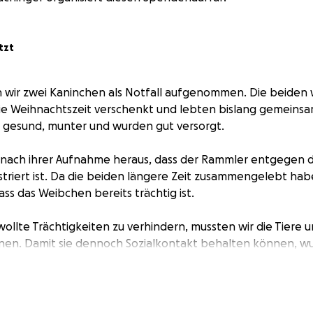
tzt
 wir zwei Kaninchen als Notfall aufgenommen. Die beiden
ie Weihnachtszeit verschenkt und lebten bislang gemeinsam
d gesund, munter und wurden gut versorgt.
ch nach ihrer Aufnahme heraus, dass der Rammler entgegen 
triert ist. Da die beiden längere Zeit zusammengelebt ha
ass das Weibchen bereits trächtig ist.
llte Trächtigkeiten zu verhindern, mussten wir die Tiere
nen. Damit sie dennoch Sozialkontakt behalten können, w
 direkt nebeneinander eingerichtet.
n wird schnellstmöglich organisiert, damit die notwendige
 die Kastration des Rammlers vorgenommen werden kann.