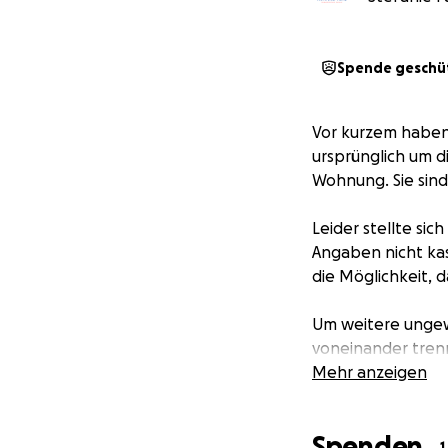
Spende geschü
Vor kurzem haben
ursprünglich um d
Wohnung. Sie sin
Leider stellte si
Angaben nicht kas
die Möglichkeit, d
Um weitere ungewo
voneinander tren
getrennte Gehege
Mehr anzeigen
Ein Tierarzttermi
Spenden
durchgeführt und
1