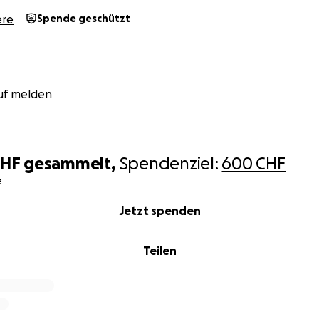
artgerechte Unterbringung, die ihren Bedürfnissen gerecht 
ere
Spende geschützt
ft uns dabei, die entstandenen Kosten zu decken und den b
öglichen, die sie jetzt benötigen.
eser Stelle ausdrücklich betonen, dass wir der abgebenden
uf melden
m Gegenteil: Wir danken für das Vertrauen und dafür, dass
elle stand.
ede Unterstützung, jedes Teilen dieser Kampagne und jedes
CHF
gesammelt,
Spendenziel:
600 CHF
rer beiden Schützlinge. ❤️
e
Jetzt spenden
Teilen