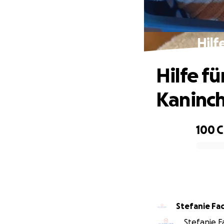
Hilf
Hilfe f
Kaninc
100 
0% complete
Stefanie Fa
Stefanie F