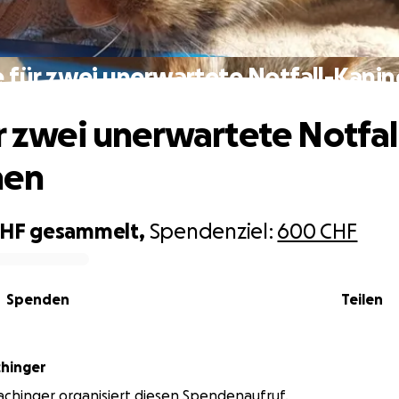
e für zwei unerwartete Notfall-Kani
ür zwei unerwartete Notfal
hen
CHF
gesammelt,
Spendenziel:
600 CHF
Spenden
Teilen
chinger
achinger organisiert diesen Spendenaufruf.