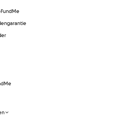
GoFundMe
engarantie
der
undMe
en