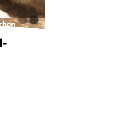
nchen
l-