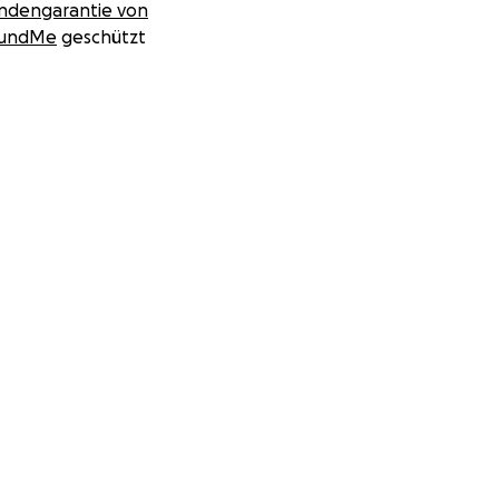
ndengarantie von
undMe
geschützt