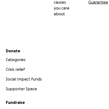
causes
Guarantee
you care
about
Secondary menu
Donate
Categories
Crisis relief
Social Impact Funds
Supporter Space
Fundraise