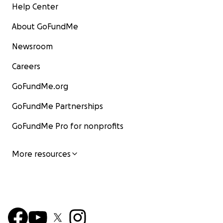
Help Center
About GoFundMe
Newsroom
Careers
GoFundMe.org
GoFundMe Partnerships
GoFundMe Pro for nonprofits
More resources