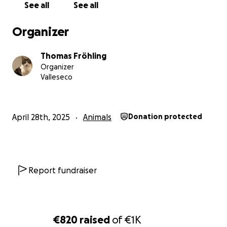
See all
See all
Organizer
Thomas Fröhling
Organizer
Valleseco
April 28th, 2025
Animals
Donation protected
Report fundraiser
€820
raised
of
€1K