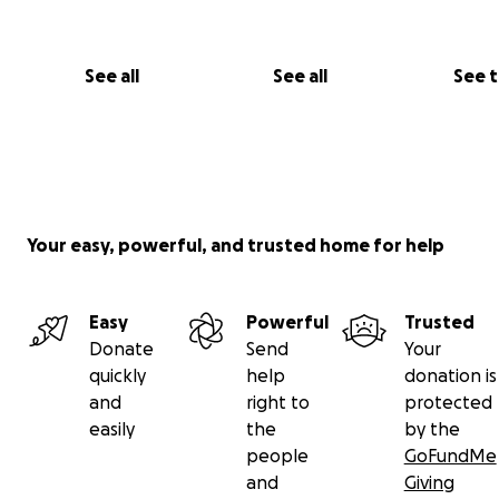
See all
See all
See 
Your easy, powerful, and trusted home for help
Easy
Powerful
Trusted
Donate
Send
Your
quickly
help
donation is
and
right to
protected
easily
the
by the
people
GoFundMe
and
Giving