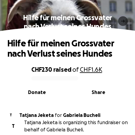
Hilfe für meinen Grossvater
nach Verlust seines Hundes
Hilfe für meinen Grossvater
nach Verlust seines Hundes
CHF230
raised
of
CHF1.6K
0% complete
Donate
Share
Tatjana Jeketa
for
Gabriela Bucheli
T
Tatjana Jeketa is organizing this fundraiser on
T
behalf of Gabriela Bucheli.