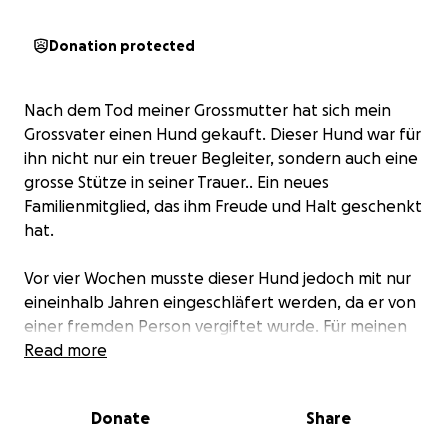
Donation protected
Nach dem Tod meiner Grossmutter hat sich mein
Grossvater einen Hund gekauft. Dieser Hund war für
ihn nicht nur ein treuer Begleiter, sondern auch eine
grosse Stütze in seiner Trauer.. Ein neues
Familienmitglied, das ihm Freude und Halt geschenkt
hat.
Vor vier Wochen musste dieser Hund jedoch mit nur
eineinhalb Jahren eingeschläfert werden, da er von
einer fremden Person vergiftet wurde. Für meinen
Grossvater war das ein schwerer Schicksalsschlag.
Read more
Zusätzlich zum seelischen Schmerz kommen nun
Donate
Share
auch enorme finanzielle Sorgen: Die
Tierarztrechnungen belaufen sich auf über 4'000