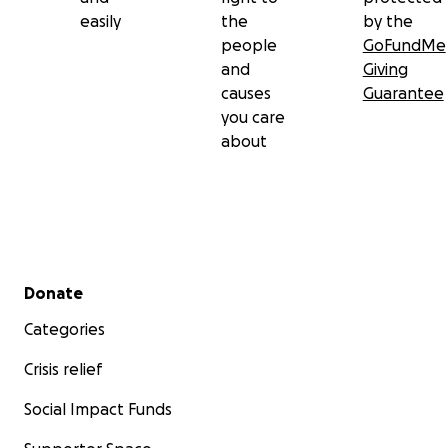
easily
the
by the
people
GoFundMe
and
Giving
causes
Guarantee
you care
about
Secondary menu
Donate
Categories
Crisis relief
Social Impact Funds