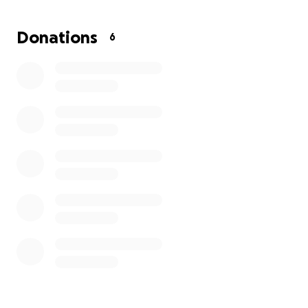
Franken. Mit seiner kleinen Rente ist es für ihn
unmöglich, diese Kosten alleine zu tragen.
Donations
6
Darum möchte ich ihn unterstützen und hoffe auf
eure Hilfe. Jeder Beitrag hilft meinem Grossvater, die
Rechnungen zu begleichen und ein wenig Ruhe in
dieser schweren Zeit zu finden.
Von Herzen danke ich euch für jede Unterstützung
und fürs Teilen dieser Spendenaktion.