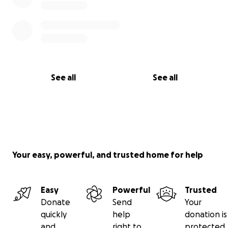
See all
See all
Your easy, powerful, and trusted home for help
Easy
Powerful
Trusted
Donate
Send
Your
quickly
help
donation is
and
right to
protected