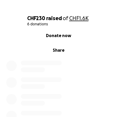
CHF230
raised
of
CHF1.6K
6 donations
0% complete
Donate now
Share