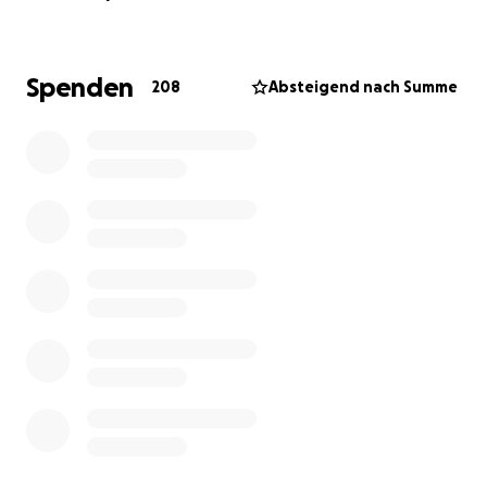
Sprechen und auch die normale Nahrungsaufnahme
fallen mir sehr schwer. Meine Oberkieferprothese
muss ich zum Essen herausnehmen, diese dienst nur
Spenden
208
Absteigend nach Summe
der Kosmetik. Überwiegend nehme ich meine
Mahlzeiten püriert zu mir. Generell hatte sich mein
Leben von Grund auf geändert, auch mein Aussehen,
das hat viel mit meiner Psyche gemacht.
Seit der Operation bin ich
Erwerbsunfähigkeitsrentner. Ich habe aber einen Mini
Job, den ich ausübe, um die monatlichen Beiträge an
die private Krankenversicherung zahlen zu können
und um Rücklagen für die jährliche Selbstbeteiligung
zu bilden.
Der Krebs ist zurück
Im Januar diesen Jahres habe ich die Diagnose