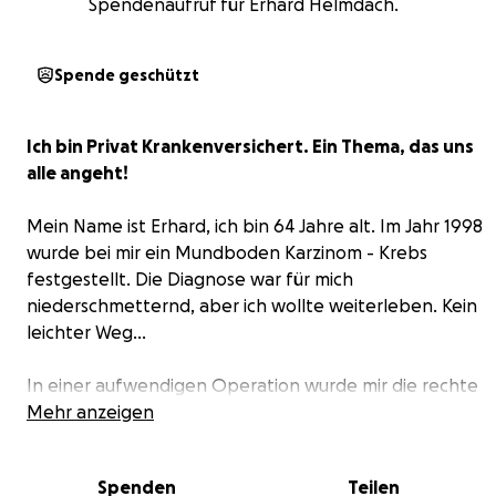
Spendenaufruf für Erhard Helmdach.
Spende geschützt
Ich bin Privat Krankenversichert. Ein Thema, das uns
alle angeht!
Mein Name ist Erhard, ich bin 64 Jahre alt. Im Jahr 1998
wurde bei mir ein Mundboden Karzinom - Krebs
festgestellt. Die Diagnose war für mich
niederschmetternd, aber ich wollte weiterleben. Kein
leichter Weg…
In einer aufwendigen Operation wurde mir die rechte
Unterkieferhälfte sowie ein Teil meiner Zunge
Mehr anzeigen
entfernt. Die Zunge ist bis heute auf dem Mundboden
festgenäht, der Kiefer wurde mit einem Knochen aus
Spenden
Teilen
meinem Becken so gut es ging rekonstruiert. Das