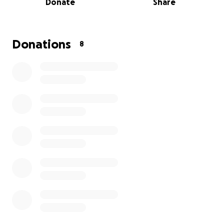
Donate
Share
Nachsorge kommen weitere Ausgaben auf uns zu.
Ich möchte Meilo die bestmögliche Versorgung
geben, damit er wieder ohne Schmerzen laufen,
spielen und sein kleines Hundeleben genießen
Donations
8
kann.
Leider schaffe ich das finanziell nicht allein. Deshalb
bitte ich euch um Hilfe. Jeder Euro bringt uns einen
Schritt näher an Meilos Genesung. Auch wenn ihr
nicht spenden könnt, hilft es schon sehr, wenn ihr
diese Kampagne teilt.
Meilo hat so viel Lebensfreude und verdient es,
wieder unbeschwert durchs Gras zu rennen.
Von Herzen danke ich euch für jede Unterstützung –
im Namen von Meilo und mir.