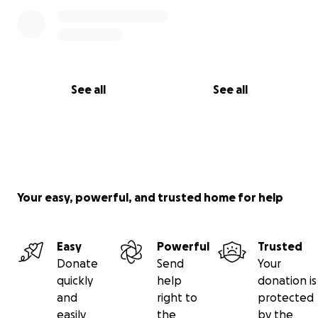
See all
See all
Your easy, powerful, and trusted home for help
Easy
Powerful
Trusted
Donate
Send
Your
quickly
help
donation is
and
right to
protected
easily
the
by the