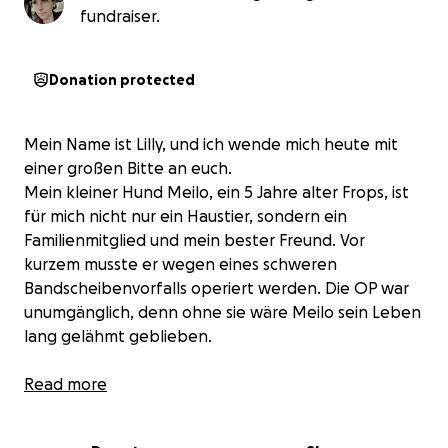
fundraiser.
Donation protected
Mein Name ist Lilly, und ich wende mich heute mit
einer großen Bitte an euch.
Mein kleiner Hund Meilo, ein 5 Jahre alter Frops, ist
für mich nicht nur ein Haustier, sondern ein
Familienmitglied und mein bester Freund. Vor
kurzem musste er wegen eines schweren
Bandscheibenvorfalls operiert werden. Die OP war
unumgänglich, denn ohne sie wäre Meilo sein Leben
lang gelähmt geblieben.
Die Kosten für die Operation liegen bei 2700 €.
Read more
Doch damit ist es nicht getan. Für Medikamente,
Physiotherapie und regelmäßige tierärztliche