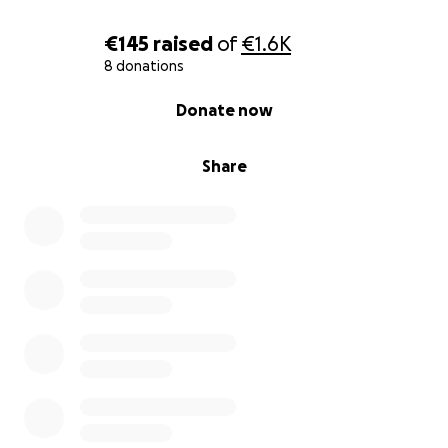
€145
raised
of
€1.6K
8 donations
0% complete
Donate now
Share