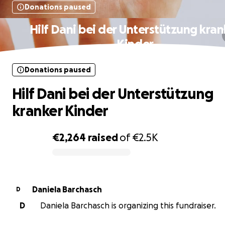
Donations paused
Hilf Dani bei der Unterstützung kran
Kinder
Donations paused
Hilf Dani bei der Unterstützung
kranker Kinder
€2,264
raised
of
€2.5K
0% complete
Daniela Barchasch
D
D
Daniela Barchasch is organizing this fundraiser.