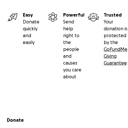
Easy
Powerful
Trusted
Donate
Send
Your
quickly
help
donation is
and
right to
protected
easily
the
by the
people
GoFundMe
and
Giving
causes
Guarantee
you care
about
Secondary menu
Donate