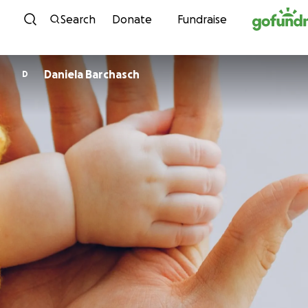
Skip to content
Search
Donate
Fundraise
Daniela Barchasch
D