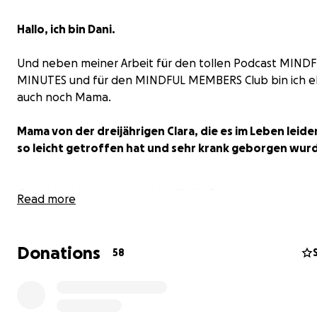
Hallo, ich bin Dani.
Und neben meiner Arbeit für den tollen Podcast MIND
MINUTES und für den MINDFUL MEMBERS Club bin ich 
auch noch Mama.
Mama von der dreijährigen Clara, die es im Leben leider
so leicht getroffen hat und sehr krank geborgen wur
Gerade sind wir wieder in der Klinik. Es ist etwas, das wir
Read more
aussuchen können. Und immer sehr belastend ist.
Donations
58