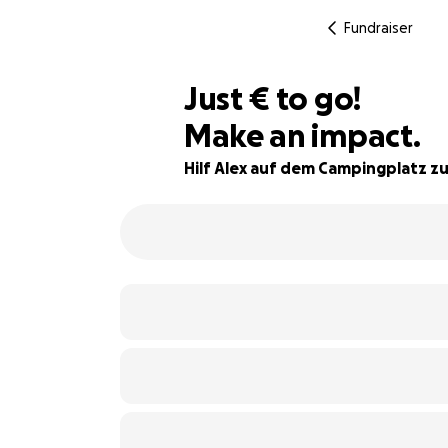
Fundraiser
€475
Just
€
to go!
Make an impact.
57% complete
Hilf Alex auf dem Campingplatz zu