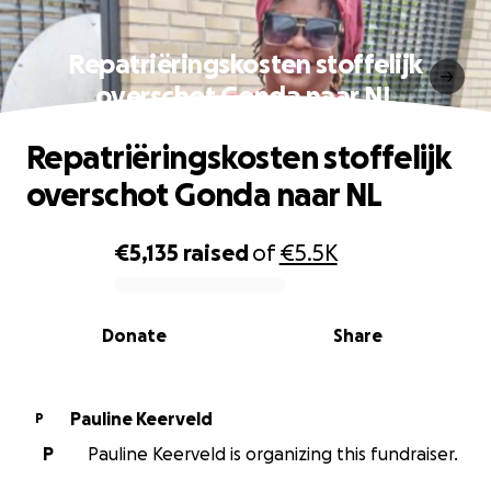
Repatriëringskosten stoffelijk
overschot Gonda naar NL
Repatriëringskosten stoffelijk
overschot Gonda naar NL
€5,135
raised
of
€5.5K
0% complete
Donate
Share
Pauline Keerveld
P
P
Pauline Keerveld is organizing this fundraiser.