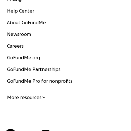
Help Center
About GoFundMe
Newsroom
Careers
GoFundMe.org
GoFundMe Partnerships
GoFundMe Pro for nonprofits
More resources