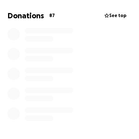
Heel veel druppels kunnen een badkuip vullen.
Donations
87
See top
Alvast bedankt voor de ondersteuning.
Namens,
Zoon Brian
De broers en zussen van Gonda