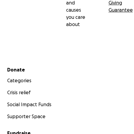
and
Giving
causes
Guarantee
you care
about
Secondary menu
Donate
Categories
Crisis relief
Social Impact Funds
Supporter Space
Fundraise