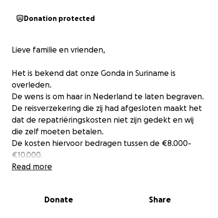
Donation protected
Lieve familie en vrienden,
Het is bekend dat onze Gonda in Suriname is
overleden.
De wens is om haar in Nederland te laten begraven.
De reisverzekering die zij had afgesloten maakt het
dat de repatriëringskosten niet zijn gedekt en wij
die zelf moeten betalen.
De kosten hiervoor bedragen tussen de €8.000-
€10.000.
Read more
Daarom willen wij een beroep doen op de steun van
de familie voor een bijdrage naar eigen vermogen.
Donate
Share
Donaties van vrienden en kennissen, die Gonda een
warm hart toedragen, zijn ook welkom.