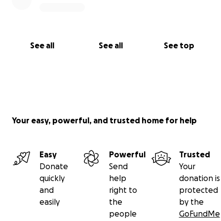
See all
See all
See top
Your easy, powerful, and trusted home for help
Easy
Powerful
Trusted
Donate
Send
Your
quickly
help
donation is
and
right to
protected
easily
the
by the
people
GoFundMe