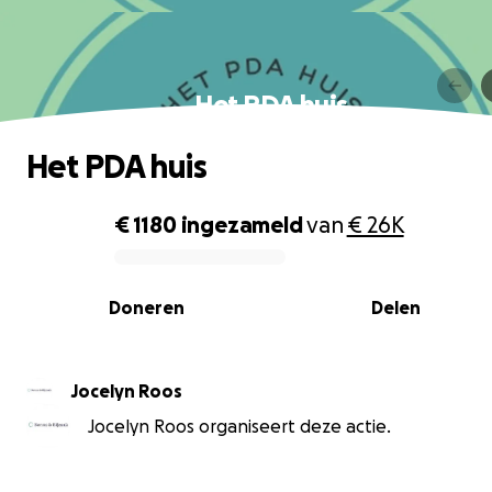
Het PDA huis
Het PDA huis
€ 1180
ingezameld
van
€ 26K
0% complete
Doneren
Delen
Jocelyn Roos
Jocelyn Roos organiseert deze actie.