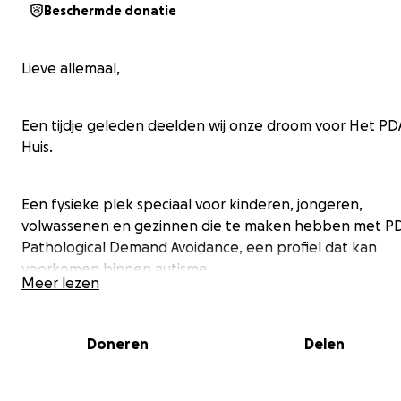
Beschermde donatie
Lieve allemaal,
Een tijdje geleden deelden wij onze droom voor Het PD
Huis.
Een fysieke plek speciaal voor kinderen, jongeren,
volwassenen en gezinnen die te maken hebben met P
Pathological Demand Avoidance, een profiel dat kan
voorkomen binnen autisme.
Meer lezen
Een plek waar de wereld minder hard binnenkomt. Waa
Doneren
Delen
rust, veiligheid, begrip en autonomie centraal staan. Wa
gezinnen ademruimte krijgen en waar kinderen, jonger
én volwassenen zichzelf mogen zijn, zonder steeds te