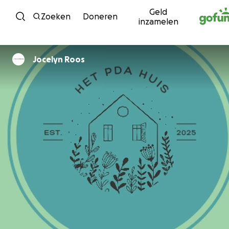
Geld
Ga naar inhoud
Zoeken
Doneren
inzamelen
Jocelyn Roos