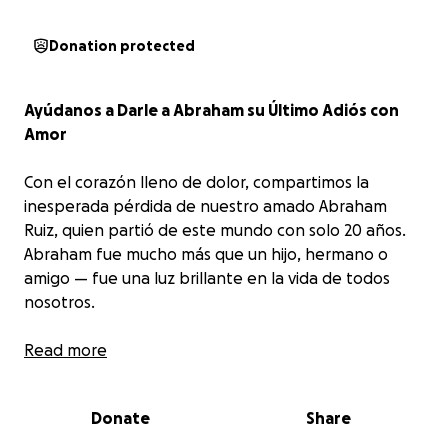
Donation protected
Ayúdanos a Darle a Abraham su Último Adiós con
Amor
Con el corazón lleno de dolor, compartimos la
inesperada pérdida de nuestro amado Abraham
Ruiz, quien partió de este mundo con solo 20 años.
Abraham fue mucho más que un hijo, hermano o
amigo — fue una luz brillante en la vida de todos
nosotros.
Abraham era conocido por sus bromas graciosas, su
Read more
risa contagiosa y su increíble capacidad para alegrar
cualquier lugar donde estuviera. Tenía ese carisma
Donate
Share
tan especial que solo los buenos de corazón
poseen. Pero más allá de su alegría, era un joven