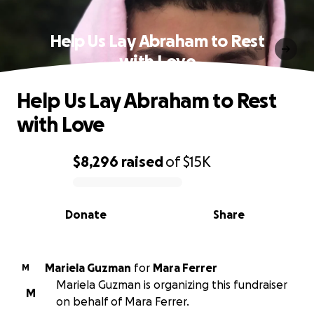
Help Us Lay Abraham to Rest
with Love
Help Us Lay Abraham to Rest
with Love
$8,296
raised
of
$15K
0% complete
Donate
Share
Mariela Guzman
for
Mara Ferrer
M
Mariela Guzman is organizing this fundraiser
M
on behalf of Mara Ferrer.