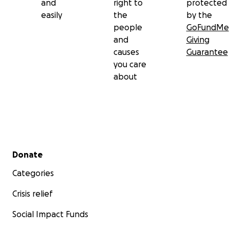
and
right to
protected
Funeral Service Pending - Information will be shared
easily
the
by the
as soon as available
people
GoFundMe
and
Giving
causes
Guarantee
you care
about
Secondary menu
Donate
Categories
Crisis relief
Social Impact Funds