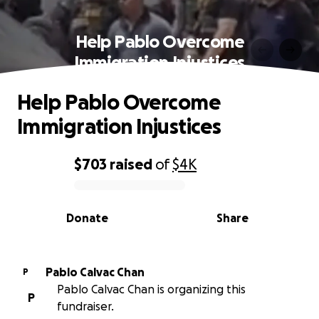
Help Pablo Overcome
Immigration Injustices
Help Pablo Overcome
Immigration Injustices
$703
raised
of
$4K
0% complete
Donate
Share
Pablo Calvac Chan
P
Pablo Calvac Chan is organizing this
P
fundraiser.