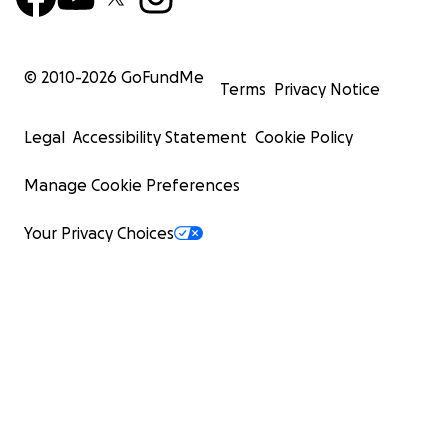
families. I was lucky to be able to speak with mine,
which helped me raise the money to pay my bond.
Others were not as fortunate.
© 2010-
2026
GoFundMe
Terms
Privacy Notice
They tried to confuse, deceive, and even bribe us—
offering \$1,000 if we signed voluntary deportation
Legal
Accessibility Statement
Cookie Policy
papers. The conversation was unclear, but it was
obvious they just wanted to get us out of the
Manage Cookie Preferences
country as fast as possible.
Your Privacy Choices
We were not treated like human beings. Different
bail amounts were assigned to each of us in order to
fight our immigration cases. I was detained for one
month and three days. When I was released, I was
placed on an ankle monitor and I’m still being
monitored. I currently **cannot work**.
My current situation, because I was detained by
immigration, I had to pay **\$12,000** for my bond.