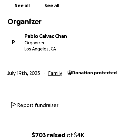
See all
See all
Al sacarnos de la locación para transportarnos en
vehículos, un oficial preguntó: “¿Y ustedes qué hacen
Organizer
aquí?”. Le respondimos: “Estamos trabajando”. Él dijo:
“El dueño de esta compañía sabía que íbamos a
Pablo Calvac Chan
venir”.
P
Organizer
Los Angeles, CA
Mientras nos llevaban, vimos a muchas personas
afuera protestando, pero no pudieron ayudarnos
porque no se les permitió acercarse.
July 19th, 2025
Family
Donation protected
Durante la detención no se permitió la presencia de
abogados sino hasta después de tres semanas. No
todos tuvimos la misma suerte: algunos compañeros
no pudieron comunicarse con sus familias. Yo logré
Report fundraiser
hacerlo, lo que me permitió conseguir el dinero para
pagar mi fianza. Otros no tuvieron esa oportunidad.
Intentaron confundirnos, engañarnos y hasta
$703
raised
of
$4K