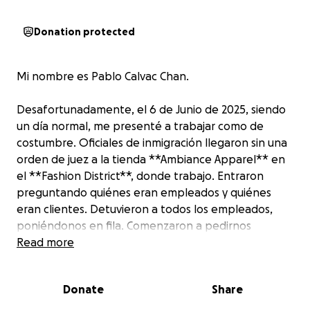
Donation protected
Mi nombre es Pablo Calvac Chan.
Desafortunadamente, el 6 de Junio de 2025, siendo
un día normal, me presenté a trabajar como de
costumbre. Oficiales de inmigración llegaron sin una
orden de juez a la tienda **Ambiance Apparel** en
el **Fashion District**, donde trabajo. Entraron
preguntando quiénes eran empleados y quiénes
eran clientes. Detuvieron a todos los empleados,
poniéndonos en fila. Comenzaron a pedirnos
información personal y a preguntar si éramos
Read more
indocumentados o nacidos en Estados Unidos.
Donate
Share
Cuando algunos compañeros intentaron preguntar
el motivo del operativo, los oficiales nos negaron