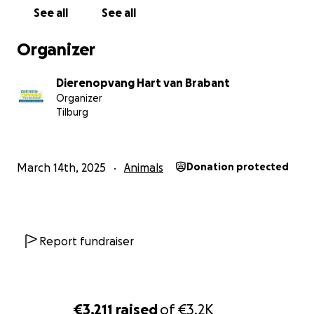
problemen onder controle hebben zal ze op zoek kun
See all
See all
een blijvend thuis waar ze nog veel mooie jaren mag ga
doorbrengen.
Organizer
De medische kosten voor Rietje lopen hoog op. Enkel d
Dierenopvang Hart van Brabant
operatie aan haar oren zal zo'n €2500,00 kosten, daar
Organizer
kosten van de tandarts en medicatie nog eens bovenop
Tilburg
te kunnen bekostigen hebben we jullie hulp hard nodig!
mee Rietje een mooie toekomst te geven? Namens klein
alvast enorm bedankt!
March 14th, 2025
Animals
Donation protected
Report fundraiser
€3,211
raised
of
€3.2K