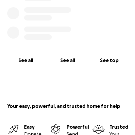
See all
See all
See top
Your easy, powerful, and trusted home for help
Easy
Powerful
Trusted
Donate
Send
Your