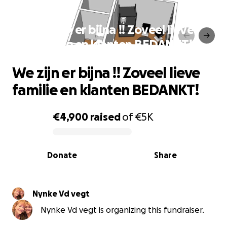
We zijn er bijna !! Zoveel lieve
familie en klanten BEDANKT!
We zijn er bijna !! Zoveel lieve
familie en klanten BEDANKT!
€4,900
raised
of
€5K
0% complete
Donate
Share
Nynke Vd vegt
Nynke Vd vegt is organizing this fundraiser.