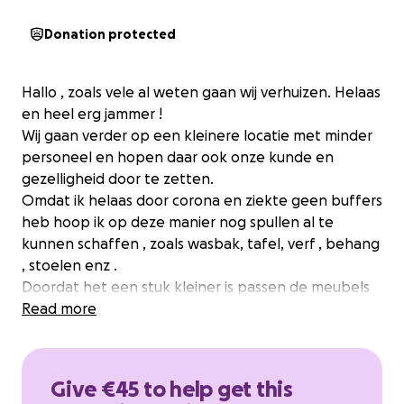
Donation protected
Hallo , zoals vele al weten gaan wij verhuizen. Helaas
en heel erg jammer !
Wij gaan verder op een kleinere locatie met minder
personeel en hopen daar ook onze kunde en
gezelligheid door te zetten.
Omdat ik helaas door corona en ziekte geen buffers
heb hoop ik op deze manier nog spullen al te
kunnen schaffen , zoals wasbak, tafel, verf , behang
, stoelen enz .
Doordat het een stuk kleiner is passen de meubels
niet in het nieuwe pand , en missen we door de
Read more
verhuizing een stukje inkomen.
Bij de opening van ons nieuwe pand wordt u
feestelijk ontvangen ❤️
Give €45 to help get this