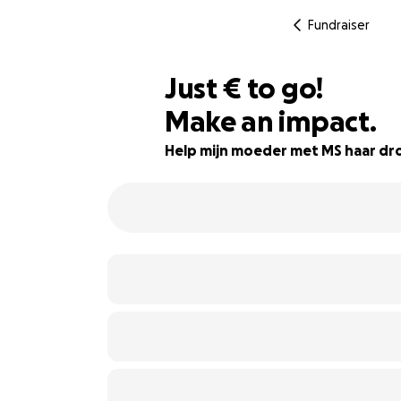
Fundraiser
€330
Just
€
to go!
Make an impact.
82% complete
Help mijn moeder met MS haar dr