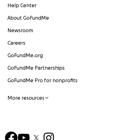
Help Center
About GoFundMe
Newsroom
Careers
GoFundMe.org
GoFundMe Partnerships
GoFundMe Pro for nonprofits
More resources