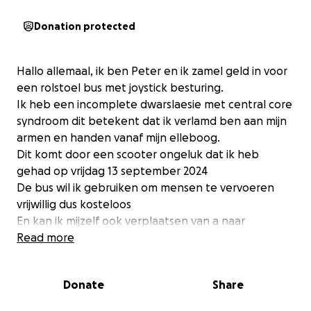
Donation protected
Hallo allemaal, ik ben Peter en ik zamel geld in voor
een rolstoel bus met joystick besturing.
Ik heb een incomplete dwarslaesie met central core
syndroom dit betekent dat ik verlamd ben aan mijn
armen en handen vanaf mijn elleboog.
Dit komt door een scooter ongeluk dat ik heb
gehad op vrijdag 13 september 2024
De bus wil ik gebruiken om mensen te vervoeren
vrijwillig dus kosteloos
En kan ik mijzelf ook verplaatsen van a naar
b
Read more
Op deze manier kan ik me toch nuttig maken voor
de maatschappij.
Donate
Share
Ik heb dus jullie hulp hard nodig