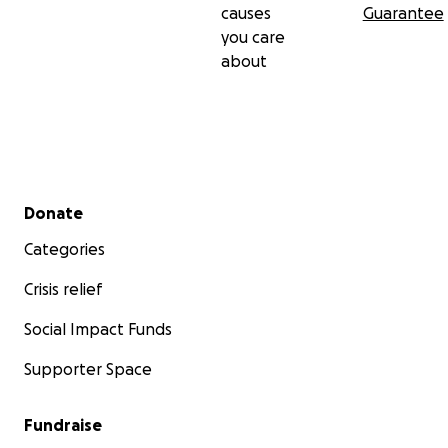
causes
Guarantee
you care
about
Secondary menu
Donate
Categories
Crisis relief
Social Impact Funds
Supporter Space
Fundraise