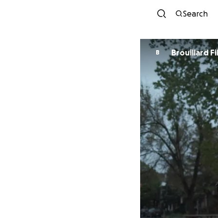
Search
Brouillard F
B