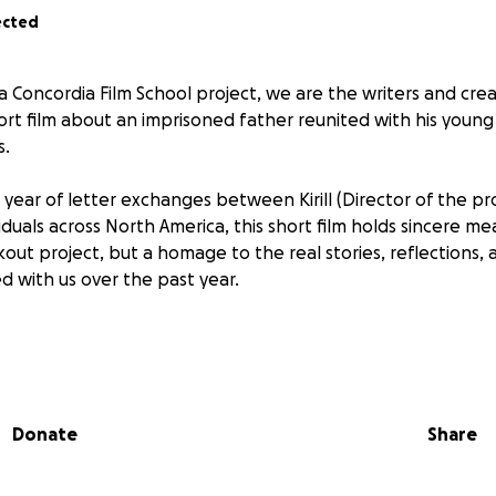
ected
a Concordia Film School project, we are the writers and crea
hort film about an imprisoned father reunited with his youn
s.
 year of letter exchanges between Kirill (Director of the pr
iduals across North America, this short film holds sincere mean
kout project, but a homage to the real stories, reflections
ed with us over the past year.
day, 10-year-old Maya accompanies her mother, Sarah, on 
 to visit her father, Frank. As they pass through security and
ison, Maya clutches a small bottle of red nail polish, a way 
Donate
Share
t seen since she was five. In the visitation room, father a
ardness of absence with humour, honesty, and tenderness.
ted nails,
The Visit
explores the fragile yet resilient bonds of