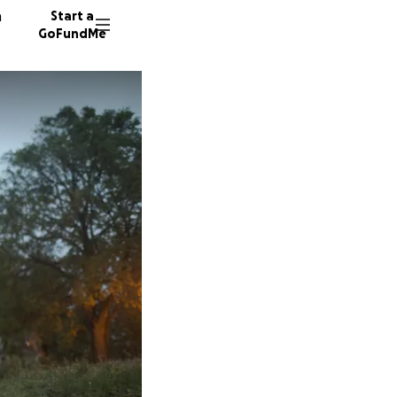
n
Start a
GoFundMe