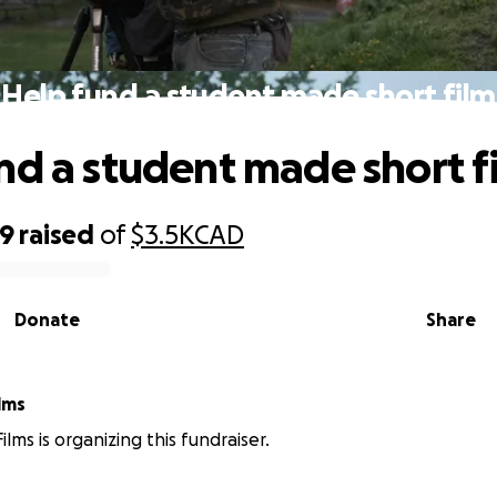
Help fund a student made short film
nd a student made short f
79
raised
of
$3.5K
CAD
Donate
Share
ilms
Films is organizing this fundraiser.