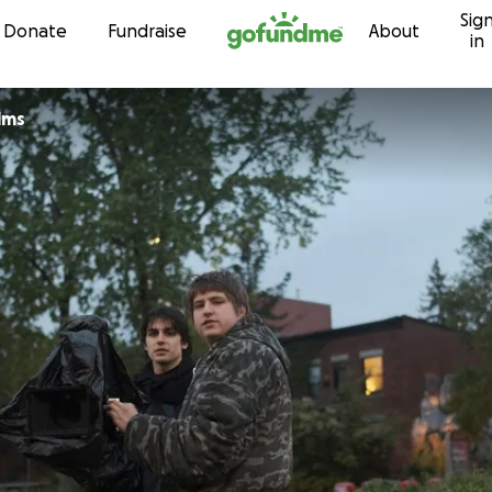
Sig
Skip to content
Donate
Fundraise
About
in
ilms