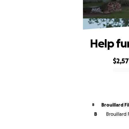
Help fu
$2,5
0% complete
Brouillard F
B
B
Brouillard 