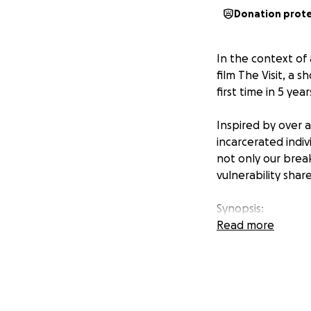
Donation prot
In the context of 
film
The Visit
, a s
first time in 5 year
Inspired by over a
incarcerated indiv
not only our brea
vulnerability shar
Synopsis:
On a warm summer 
Read more
the federal prison
confines of the pr
someone she hasn’
navigate the awkw
silences, and pain