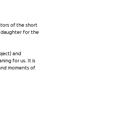
tors of the short
g daughter for the
oject) and
ing for us. It is
, and moments of
a quiet drive to
 enter the sterile
of connecting with
nd daughter
 Through stories,
 family in the