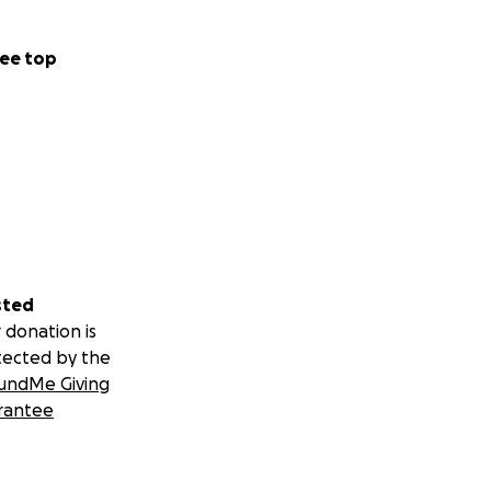
appréciée !
ee top
sted
 donation is
tected by the
undMe Giving
rantee