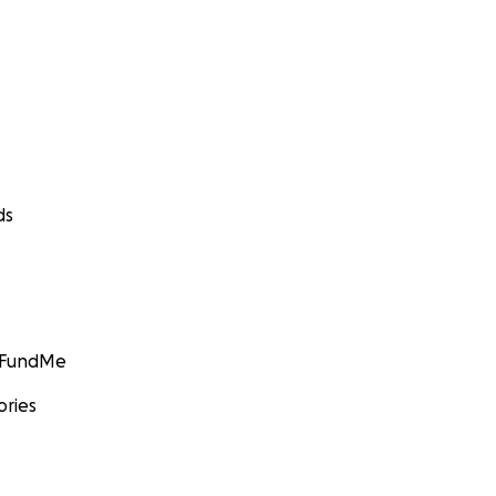
ds
GoFundMe
ories