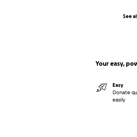
N'hésitez pas à pa
See al
Your easy, po
Easy
Donate qu
easily