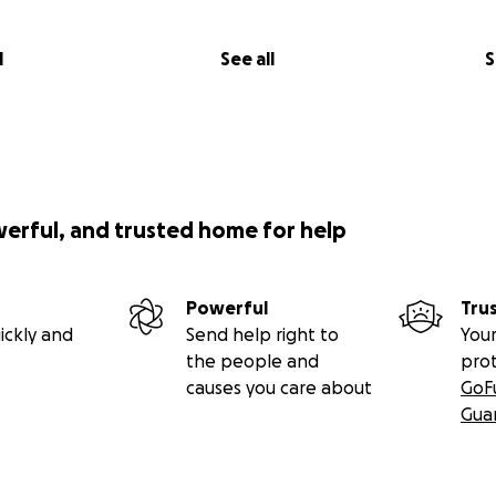
rtager et à faire un don ; toute contribution est tellement 
l
See all
S
werful, and trusted home for help
Powerful
Tru
ickly and
Send help right to
Your
the people and
pro
causes you care about
GoF
Gua