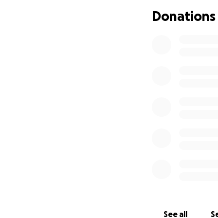
face of separation
Donations
Our Statement:
In today’s society
sensationalist vi
Portraying inmate
biased point of vi
presenting intim
system.
Your support thro
equipment rentals,
as well, it will h
If the budget exp
one of the prison
Please share and 
See all
Se