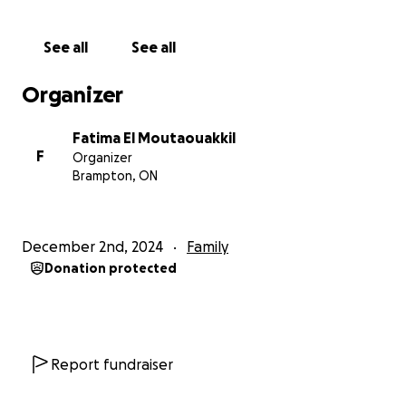
Please consider donating and sharing this fundraiser
widely. Every bit of support counts.
See all
See all
Thank you for your kindness and generosity.
Organizer
Abdellah Massaoudi
Fatima El Moutaouakkil
Moroccan Community member
F
Organizer
Brampton, ON
أعزائي الأصدقاء وأفراد المجتمع،
بقلوب مثقلة بالحزن، نتوجه إليكم اليوم لطلب دعمكم
December 2nd, 2024
Family
ومساندتكم لفاطمة، أخت مغربية تواجه تحديات لا يمكن
Donation protected
تصورها. قبل أسبوعين فقط، فقدت فاطمة زوجها بشكل
مفاجئ، مما جعلها المعيلة الوحيدة لثلاثة أطفال صغار، جميعهم
تحت سن العاشرة.
للأسف، وجدت فاطمة نفسها لا تواجه فقط ألم هذه الخسارة
Report fundraiser
الفادحة، بل تتحمل أيضًا أعباء مالية كبيرة. بدون أي مدخرات