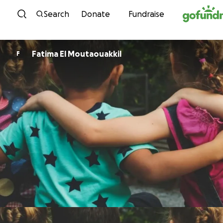
Skip to content
Search
Donate
Fundraise
Fatima El Moutaouakkil
F