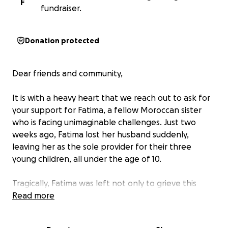
F
fundraiser.
Donation protected
Dear friends and community,
It is with a heavy heart that we reach out to ask for
your support for Fatima, a fellow Moroccan sister
who is facing unimaginable challenges. Just two
weeks ago, Fatima lost her husband suddenly,
leaving her as the sole provider for their three
young children, all under the age of 10.
Tragically, Fatima was left not only to grieve this
devastating loss but also to shoulder significant
Read more
financial burdens. With no savings and mounting
debts, she is struggling to provide the bare