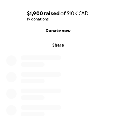
ومع تراكم الديون، تكافح فاطمة لتوفير الاحتياجات الأساسية
لأطفالها. في الوقت الحالي، لا تملك سوى 400 دولار فقط.
$1,900
raised
of
$10K
CAD
تعيش فاطمة في برامبتون وتبذل قصارى جهدها للحفاظ على
19 donations
أسرتها، لكنها بحاجة ماسة إلى مساعدتنا.
0% complete
Donate now
يمكن لمساهمتكم، مهما كانت صغيرة، أن تحدث فرقًا هائلًا في
حياتها. معًا، يمكننا مساعدة فاطمة في:
Share
تغطية النفقات الأساسية مثل الغذاء والمأوى.
توفير الشعور بالاستقرار والأمان لأطفالها.
البدء في بناء مستقبل جديد لها ولأطفالها.
لنبين لفاطمة أنها ليست وحيدة، وأن مجتمعنا يقف بجانبها في
هذه الأوقات الصعبة للغاية.
نرجو منكم التفكير في التبرع ونشر هذه الحملة على نطاق
واسع. كل دعم مهما كان صغيرًا له تأثير كبير.
شكرًا لكم على لطفكم وكرمكم.