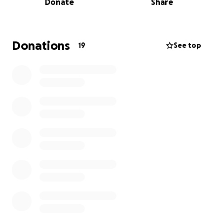
Donate
Share
necessities for her kids. Right now, she has only $400
to her name.
Fatima lives in Brampton and is doing everything she
Donations
19
See top
can to keep her family afloat, but she urgently
needs our help.
Your contribution, no matter how small, can make an
incredible difference in her life. Together, we can
help Fatima:
Cover basic living expenses like food and shelter.
Provide her children with a sense of stability and
security.
Begin to rebuild a future for herself and her kids.
Let’s show Fatima that she is not alone and that our
community stands beside her during this incredibly
difficult time.