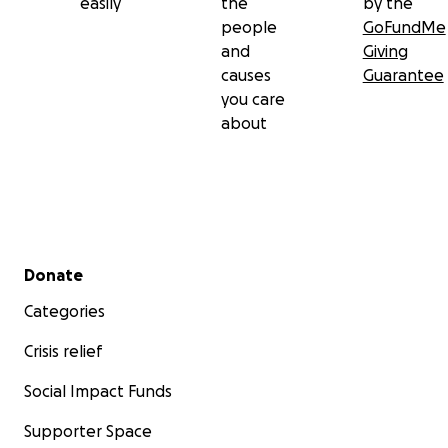
easily
the
by the
people
GoFundMe
and
Giving
causes
Guarantee
you care
about
Secondary menu
Donate
Categories
Crisis relief
Social Impact Funds
Supporter Space