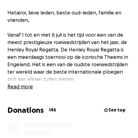
Hetairoi, lieve leden, beste oud-leden, familie en
vrienden,
Vanaf 1 tot en met 6 juli is het tijd voor een van de
meest prestigieuze roeiwedstrijden van het jaar, de
Henley Royal Regatta. De Henley Royal Regatta is
een meerdaags toernooi op de iconische Theems in
Engeland. Het is een van de oudste roeiwedstrijden
ter wereld waar de beste internationale ploegen
zich aan elkaar zullen meten.
Read more
Dit jaar zullen wij voor het eerst met een volledige
Asopos-8+ het Paars van Asopos de Vliet
Donations
vertegenwoordigen in het studentenveld op dit
146
See top
grote evenement. Onze Middengroep-sectie heeft
zich de afgelopen jaren enorm ontwikkeld tot een
grote groep gemotiveerde roeiers, die naast het