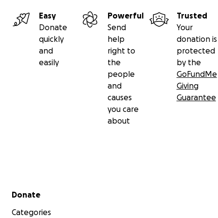
Easy
Powerful
Trusted
Donate
Send
Your
quickly
help
donation is
and
right to
protected
easily
the
by the
people
GoFundMe
and
Giving
causes
Guarantee
you care
about
Secondary menu
Donate
Categories