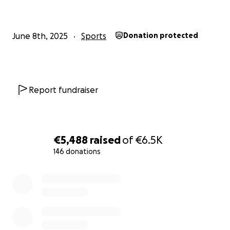
Sam Kaart, Pieter van Bon, Huub Kok, Joost
Braspenning, Thijs Weijers, Joris Post, Sander van Elk,
June 8th, 2025
Sports
Donation protected
Jan-Christiaan Wahls en Martine Keyser
Report fundraiser
€5,488
raised
of
€6.5K
146 donations
0% complete