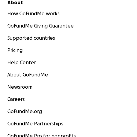
About
How GoFundMe works
GoFundMe Giving Guarantee
Supported countries
Pricing
Help Center
About GoFundMe
Newsroom
Careers
GoFundMe.org
GoFundMe Partnerships
GoFundMe Pro for nonprofits