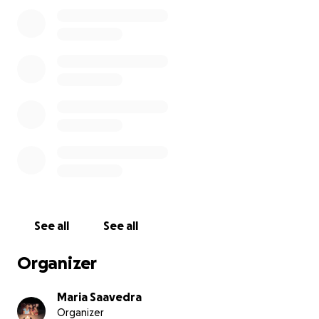
mother, and a loyal friend. Despite her history of
high blood pressure, she stayed active and full of
life, always encouraging others.
Right now, she cannot speak (Broca’s aphasia) and
struggles to move on her own. Doctors confirmed
she suffered an atherothrombotic ischemic stroke in
the left middle cerebral artery, which has deeply
affected her ability to communicate and function.
To have a real chance at recovery, Cheche urgently
needs:
Intensive speech and physical therapy
See all
See all
Medications like atorvastatin and blood thinners
Organizer
Specialized nursing care
Maria Saavedra
Organizer