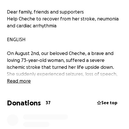
Dear family, friends and supporters
Help Cheche to recover from her stroke, neumonia
and cardiac arrhythmia
ENGLISH
On August 2nd, our beloved Cheche, a brave and
loving 73-year-old woman, suffered a severe
ischemic stroke that turned her life upside down.
She suddenly experienced seizures, loss of speech,
and paralysis on the right side of her body. She was
Read more
rushed to a local hospital in Maturín, Monagas
(Venezuela), where she remains hospitalized in
Donations
delicate condition, and now she is in ICU
37
See top
Cheche has always been a strong woman, a caring