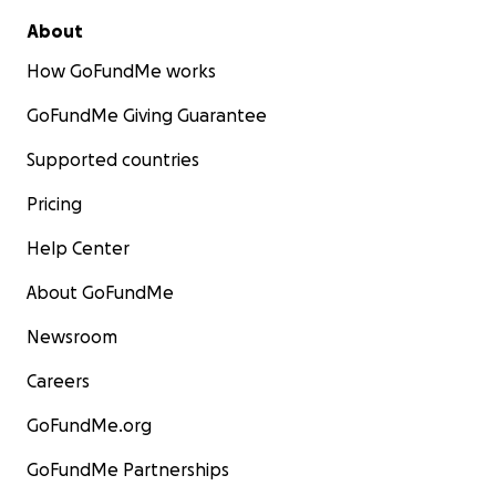
Cheche merece una segunda oportunidad.
About
How GoFundMe works
Gracias de corazón. ❤️
GoFundMe Giving Guarantee
Maria y Rene
Sus hijos
Supported countries
Pricing
Help Center
About GoFundMe
Newsroom
Careers
GoFundMe.org
GoFundMe Partnerships