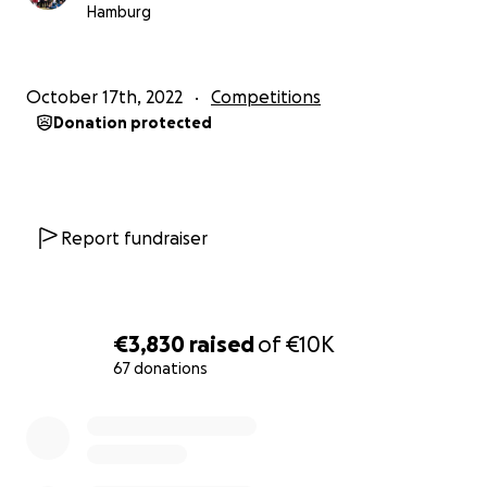
Hamburg
Was wird noch dringend benötigt
Geld für die Unterkunft
October 17th, 2022
Competitions
Geld für tägliche Ausgaben
Donation protected
Fahrten innerhalb Deutschland (hat vielleicht
jemand Kontakt zur DB oder zum HVV?)
Verpflegung / Lebensmittel
Report fundraiser
Ende Dezember geht es zurück in die Ukraine.
Dringend benötigt werden auch noch Sachspenden
die mit dem Bus die Heimreise antreten:
€3,830
raised
of
€10K
Winterkleidung (Jacken, Schals, Mützen)
67 donations
Decken (Fliessdecken)
0% complete
Erste Hilfe Sets, Verbandsmaterial, etc.
Wir halten Euch auf dem Laufenden !