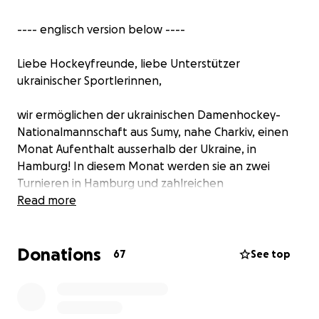
---- englisch version below ----
Liebe Hockeyfreunde, liebe Unterstützer
ukrainischer Sportlerinnen,
wir ermöglichen der ukrainischen Damenhockey-
Nationalmannschaft aus Sumy, nahe Charkiv, einen
Monat Aufenthalt ausserhalb der Ukraine, in
Hamburg! In diesem Monat werden sie an zwei
Turnieren in Hamburg und zahlreichen
Freundschaftsspielen teilnehmen!
Read more
18.11. - 20.11. Meßmer Cup
Donations
21.11. - 06.12. Training beim TTK Sachsenwald
67
See top
(Vormittags)
21.11. - 06.12. Diverse Freundschaftsspiele bei
Hamburger Vereinen