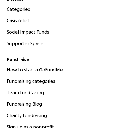
EY (financial donation)
Categories
What is still urgently needed
Crisis relief
Money for accommodation
Money for daily expenses
Social Impact Funds
Travel within Germany (does anyone have contact to
Supporter Space
DB or HVV?)
food / groceries
Fundraise
We will keep you informed !
How to start a GoFundMe
Translated with
www.DeepL.com/Translator
(free
Fundraising categories
version)
Team fundraising
Fundraising Blog
Charity fundraising
Sign up as a nonprofit