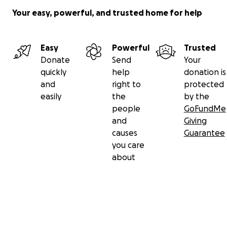
Your easy, powerful, and trusted home for help
Easy
Powerful
Trusted
Donate
Send
Your
quickly
help
donation is
and
right to
protected
easily
the
by the
people
GoFundMe
and
Giving
causes
Guarantee
you care
about