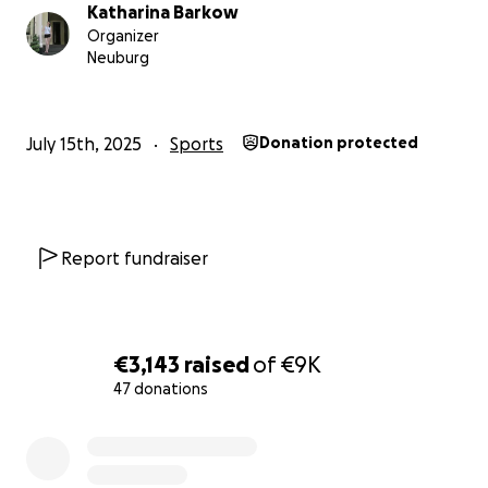
Wiederaufbau zu ermöglichen.
Katharina Barkow
Organizer
✅ Teilt diesen Aufruf mit Freundinnen, Familie und
Neuburg
Kolleginnen!
Lasst uns gemeinsam dafür sorgen, dass unser
July 15th, 2025
Sports
Donation protected
Trainingslager auch 2026 ein Ort der Gemeinschaft,
der Stärke und des Respekts bleibt.
Herzlichen Dank im Namen des gesamten Vereins!
Report fundraiser
Euer Tai-Do-Jitsu e.V.
€3,143
raised
of
€9K
47 donations
0% complete