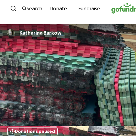
Skip to content
Search
Donate
Fundraise
Katharina Barkow
Donations paused