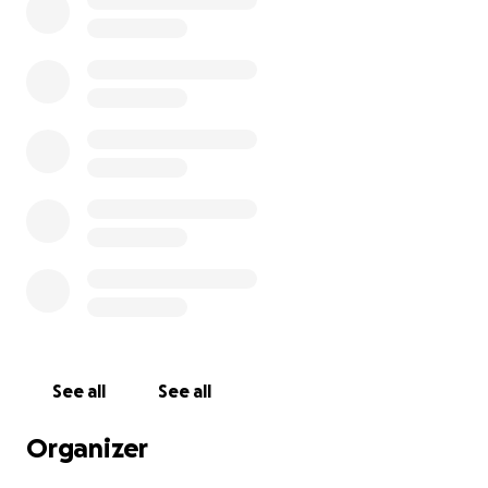
Festzelt und Lagerausrüstung
Das Trainingslager ist seit vielen Jahren das
Herzstück unseres Vereinslebens – ein Ort, an dem
Kinder, Jugendliche und Erwachsene gemeinsam
trainieren, wachsen und über sich hinauswachsen.
Doch ohne die nötige Ausstattung kann dies nicht
mehr stattfinden.
Besonders bitter: Die Versicherung lehnt eine
Kostenübernahme ab.
Unsere engagierten Trainerinnen und Trainer
arbeiten ehrenamtlich – mit Leidenschaft, Herz und
viel persönlichem Einsatz. Doch diese Belastung
können wir allein nicht stemmen.
See all
See all
➡️ Darum bitten wir euch um eure Hilfe. Jeder Euro
Organizer
zählt, um das Trainingslager zu retten und den