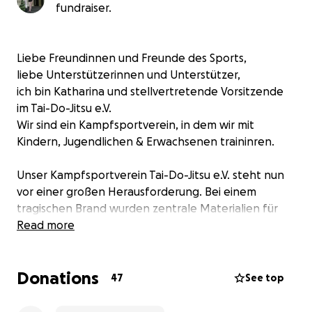
fundraiser.
Liebe Freundinnen und Freunde des Sports,
liebe Unterstützerinnen und Unterstützer,
ich bin Katharina und stellvertretende Vorsitzende
im Tai-Do-Jitsu e.V.
Wir sind ein Kampfsportverein, in dem wir mit
Kindern, Jugendlichen & Erwachsenen traininren.
Unser Kampfsportverein Tai-Do-Jitsu e.V. steht nun
vor einer großen Herausforderung. Bei einem
tragischen Brand wurden zentrale Materialien für
unser jährliches Trainingslager vollständig zerstört –
Read more
darunter:
Donations
Kühlschränke
47
See top
Trainingsmatten
Abdeckplanen