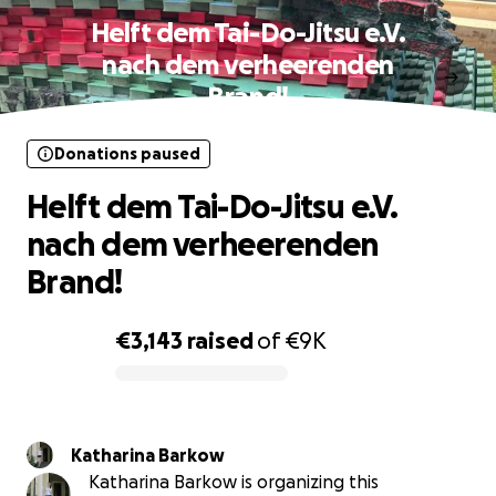
Helft dem Tai-Do-Jitsu e.V.
nach dem verheerenden
Brand!
Donations paused
Helft dem Tai-Do-Jitsu e.V.
nach dem verheerenden
Brand!
€3,143
raised
of
€9K
0% complete
Katharina Barkow
Katharina Barkow is organizing this