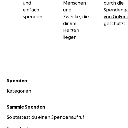
und
Menschen
durch die
einfach
und
Spendenga
spenden
Zwecke, die
von GoFu
dir am
geschützt
Herzen
liegen
Sekundärmenü
Spenden
Kategorien
Sammle Spenden
So startest du einen Spendenaufruf