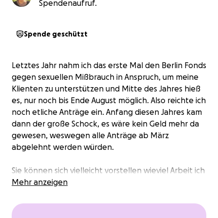
Spendenaufruf.
Spende geschützt
Letztes Jahr nahm ich das erste Mal den Berlin Fonds
gegen sexuellen Mißbrauch in Anspruch, um meine
Klienten zu unterstützen und Mitte des Jahres hieß
es, nur noch bis Ende August möglich. Also reichte ich
noch etliche Anträge ein. Anfang diesen Jahres kam
dann der große Schock, es wäre kein Geld mehr da
gewesen, weswegen alle Anträge ab März
abgelehnt werden würden.
Sie können sich vielleicht vorstellen wieviel Arbeit ich
investiert habe. Außerdem haben sich meine
Mehr anzeigen
Klienten auf weitere finanzielle Unterstützung
verlassen. Da es eine freiwillige Spendenaktion war,
hilft es auch nicht sich zu beschweren.