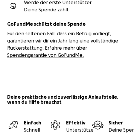
Werde der erste Unterstützer
auch mich, damit ich meine Arbeit fortsetzen kann.
Deine Spende zählt
Sobald ich genug Spenden generiert habe, um einer
GoFundMe schützt deine Spende
Person die Therapie zu ermöglichen, erhält diese
einen Gutschein von mir. Mit diesem Gutschein
Für den seltenen Fall, dass ein Betrug vorliegt,
können die einzelnen Therapiestunden dann bei mir
garantieren wir dir ein Jahr lang eine vollständige
verrechnet werden oder bereits vergangene
Rückerstattung.
Erfahre mehr über
Investitionen bei anderen Therapeuten getilgt
Spendengarantie von GoFundMe.
werden. So haben wir alle volle Kostenkontrolle. Der
Spender erfährt, welche anonyme Klientennummer
seine Spende erhalten hat, bei wem investiert
wurde und wofür, damit er weiß, dass das Geld
wirklich sicher angekommen ist.
Deine praktische und zuverlässige Anlaufstelle,
wenn du Hilfe brauchst
Helft den ersten 100 Menschen in Hannover.
Einfach
Effektiv
Sicher
Schnell
Unterstütze
Deine Spen
www.antazida.com