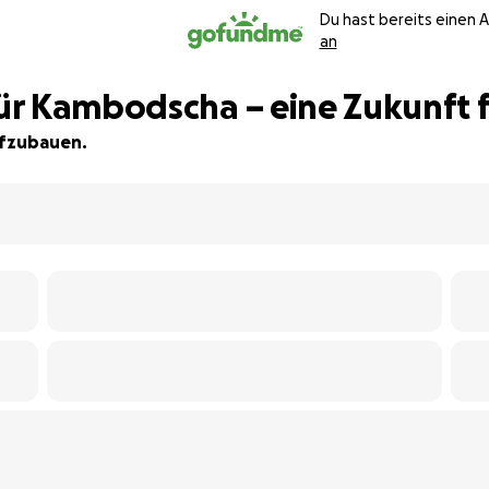
Du hast bereits einen 
an
r Kambodscha – eine Zukunft fü
ufzubauen.