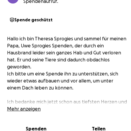
Spendenaufruf.
Spende geschützt
Hallo ich bin Theresa Sprogies und sammel für meinen
Papa, Uwe Sprogies Spenden, der durch ein
Hausbrand leider sein ganzes Hab und Gut verloren
hat. Er und seine Tiere sind dadurch obdachlos
geworden.
Ich bitte um eine Spende ihn zu unterstützen, sich
wieder etwas aufbauen und vor allem, um unter
einem Dach leben zu können.
Ich bedanke mich jetzt schon aus tiefsten Herzen und
hoffe es finden sich Spender. ❤️
Mehr anzeigen
Spenden
Teilen