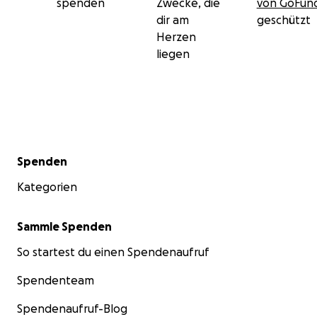
spenden
Zwecke, die
von GoFu
dir am
geschützt
Herzen
liegen
Sekundärmenü
Spenden
Kategorien
Sammle Spenden
So startest du einen Spendenaufruf
Spendenteam
Spendenaufruf-Blog