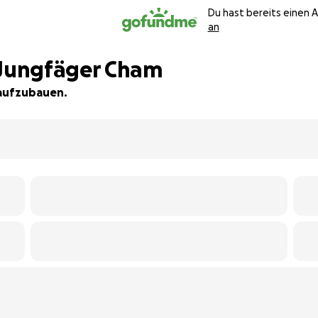
Du hast bereits einen 
an
Jungfäger Cham
 aufzubauen.