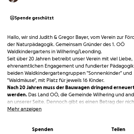
Spende geschützt
Hallo, wir sind Judith & Gregor Bayer, vom Verein zur Fö
der Naturpädagogik. Gemeinsam Gründer des 1. OÖ
Waldkindergartens in Wilhering/Leonding.
Seit über 20 Jahren betreibt unser Verein mit viel Liebe,
ehrenamtlichen Engagement und fundierter Pädagogik
beiden Waldkindergartengruppen "Sonnenkinder" und
"Waldmäuse", mit Platz für jeweils 16 Kinder.
Nach 20 Jahren muss der Bauwagen dringend erneuer
werden.
Das Land OÖ, die Gemeinde Wilhering und and
an unserer Seite. Dennoch gibt es einen Betrag der nic
die öffentliche Hand oder uns als gemeinnützigen Vere
Mehr anzeigen
gedeckt werden kann.
Diesmal wollen wir auch das Basiscamp so richtig erschli
Spenden
Teilen
Strom, Wasser und Kanal. Damit können wir ab Septem