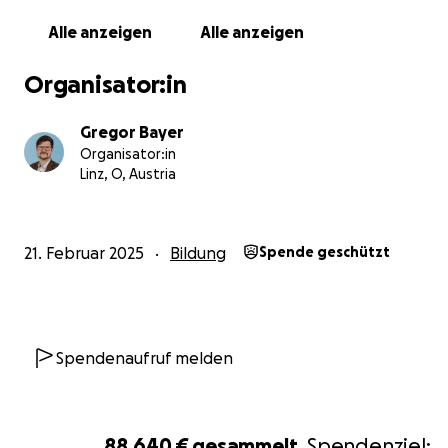
ein neues Zuhause ... jeder Beitrag hilft uns.
Alle anzeigen
Alle anzeigen
Organisator:in
Gregor Bayer
Organisator:in
Linz, O, Austria
21. Februar 2025
Bildung
Spende geschützt
Spendenaufruf melden
Mehr
Impressionen gibts in einem Video
:
Waki Kurzfil
Mehr
Infos zum Waki gibts auf der:
Homepage
-
www.naturpaedagogik.net
88.640 €
gesammelt,
Spendenziel: