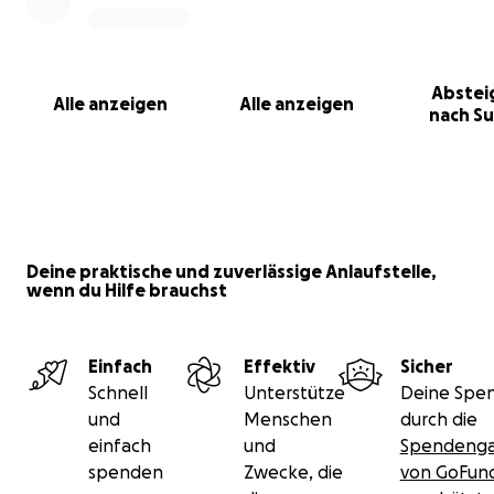
Abstei
Alle anzeigen
Alle anzeigen
nach S
Deine praktische und zuverlässige Anlaufstelle,
wenn du Hilfe brauchst
Einfach
Effektiv
Sicher
Schnell
Unterstütze
Deine Spen
und
Menschen
durch die
einfach
und
Spendenga
spenden
Zwecke, die
von GoFu