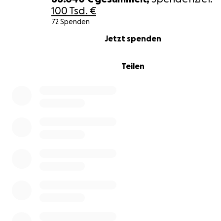
100 Tsd. €
Wir sind seit 16.9.2025 eine
"Spendenbegünstigte Organ
72 Spenden
mit der Nummer BI-32311. Daher können Spenden an un
0% complete
Jetzt spenden
abgesetzt werden wenn wir
Vor- und Nachname (laut
Melderegister!) & Geburtsdatum
erhalten. Dann melde
ans Finanzamt.
Teilen
Herzlichen Dank
Judith & Gregor Bayer